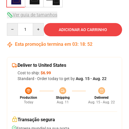
Ver guia de tamanhos
Quantity
ADICIONAR AO CARRINHO
Esta promoção termina em
03
:
18
:
51
Deliver to United States
Cost to ship:
$6.99
Standard - Order today to get by
Aug. 15 - Aug. 22
Production
Shipping
Delivered
Today
Aug. 11
Aug. 15 - Aug. 22
Transação segura
Entrega mundial na sua porta