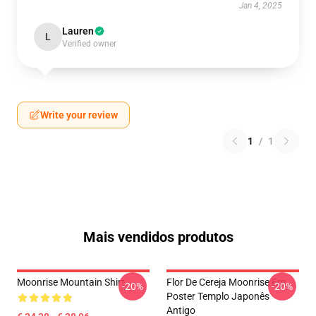
Jan 4, 2025
Lauren
L
Verified owner
Write your review
1
/
1
Mais vendidos produtos
Moonrise Mountain Shirt
Flor De Cereja Moonrise Em
-20%
-20%
Poster Templo Japonês
Antigo