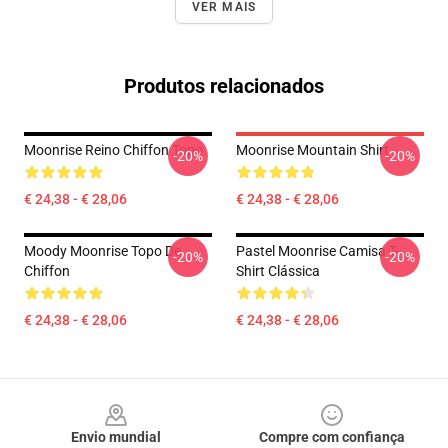
VER MAIS
Produtos relacionados
Moonrise Reino Chiffon Topo
Moonrise Mountain Shirt
-20%
-20%
€ 24,38 - € 28,06
€ 24,38 - € 28,06
Moody Moonrise Topo De
Pastel Moonrise Camisa T-
-20%
-20%
Chiffon
Shirt Clássica
€ 24,38 - € 28,06
€ 24,38 - € 28,06
Footer
Envio mundial
Compre com confiança