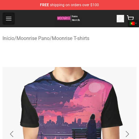
FREE
shipping on orders over $100
Moonrise Store - Official Moonrise Merchandise Shop
Open menu
Início
/
Moonrise Pano
/
Moonrise T-shirts