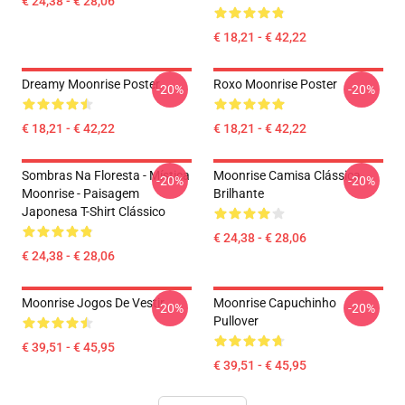
€ 24,38 - € 28,06
€ 18,21 - € 42,22
Dreamy Moonrise Poster
Roxo Moonrise Poster
-20%
-20%
€ 18,21 - € 42,22
€ 18,21 - € 42,22
Sombras Na Floresta - Mística
Moonrise Camisa Clássica
-20%
-20%
Moonrise - Paisagem
Brilhante
Japonesa T-Shirt Clássico
€ 24,38 - € 28,06
€ 24,38 - € 28,06
Moonrise Jogos De Vestir
Moonrise Capuchinho
-20%
-20%
Pullover
€ 39,51 - € 45,95
€ 39,51 - € 45,95