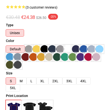
(3 customer reviews)
€30.48
€24.38
-20%
$26.50
Type
Unisex
Color
Default
Size
S
M
L
XL
2XL
3XL
4XL
5XL
Print Location