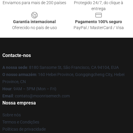
Enviamos para mais de 200 países
Protegido 24/7, do clique à
entrega
Garantia internacional
Pagamento 100% seguro
Oferecido no país de uso
PayPal / MasterCard / Visa
Contacte-nos
A nossa sede
: 8180 Sansome St, São Francisco, CA 94104, EUA
O nosso armazém
: 160 Hebei Province, Gongqingcheng City, Hebei
Province, CN
Hour
: 9AM – 5PM (Mon – Fri)
Email
: contato@moonrisemech.com
Nossa empresa
Sobre nós
Termos e Condições
Políticas de privacidade