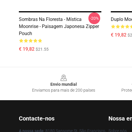
-20%
Sombras Na Floresta - Mística
Duplo Moo
Moonrise - Paisagem Japonesa Zipper
Pouch
€ 19,82
$2
€ 19,82
$21.55
Footer
Envio mundial
Enviamos para mais de 200 países
Prote
Contacte-nos
Nossa e
A nossa sede
: 8180 Sansome St, São Francisco,
Sobre nós