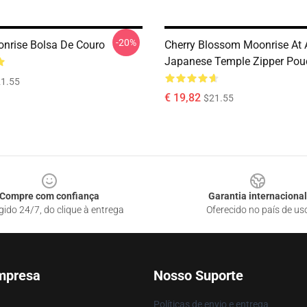
-20%
nrise Bolsa De Couro
Cherry Blossom Moonrise At 
Japanese Temple Zipper Pou
1.55
€ 19,82
$21.55
Compre com confiança
Garantia internacional
gido 24/7, do clique à entrega
Oferecido no país de us
mpresa
Nosso Suporte
Políticas de envio e entrega