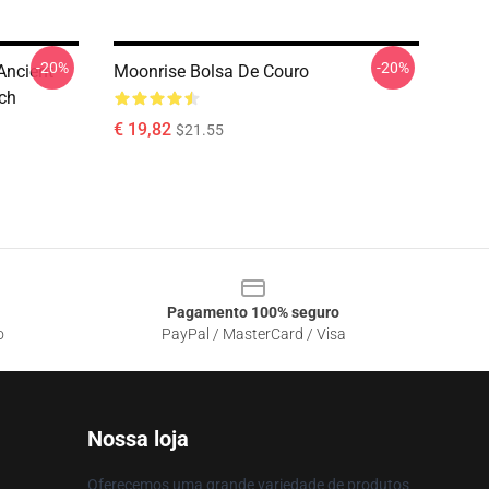
-20%
-20%
Ancient
Moonrise Bolsa De Couro
ch
€ 19,82
$21.55
Pagamento 100% seguro
o
PayPal / MasterCard / Visa
Nossa loja
Oferecemos uma grande variedade de produtos