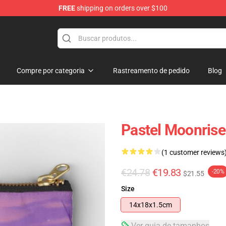
FREE
shipping on orders over $100
Compre por categoria
Rastreamento de pedido
Blog
Pastel Moonrise
(1 customer reviews
€24.78
€19.83
-20%
$21.55
Size
14x18x1.5cm
Ver guia de tamanhos