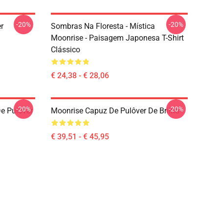
-20%
-20%
r
Sombras Na Floresta - Mística
Moonrise - Paisagem Japonesa T-Shirt
Clássico
€ 24,38 - € 28,06
-20%
-20%
e Pulôver
Moonrise Capuz De Pulôver De Brilho
€ 39,51 - € 45,95