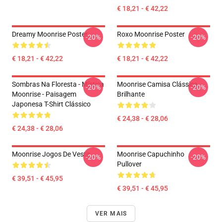
€ 18,21 - € 42,22
Dreamy Moonrise Poster
Roxo Moonrise Poster
-20%
-20%
€ 18,21 - € 42,22
€ 18,21 - € 42,22
Sombras Na Floresta - Mística
Moonrise Camisa Clássica
-20%
-20%
Moonrise - Paisagem
Brilhante
Japonesa T-Shirt Clássico
€ 24,38 - € 28,06
€ 24,38 - € 28,06
Moonrise Jogos De Vestir
Moonrise Capuchinho
-20%
-20%
Pullover
€ 39,51 - € 45,95
€ 39,51 - € 45,95
VER MAIS