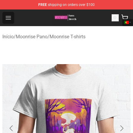
FREE
shipping on orders over $100
Moonrise Store - Official Moonrise Merchandise Shop
Open menu
Início
/
Moonrise Pano
/
Moonrise T-shirts