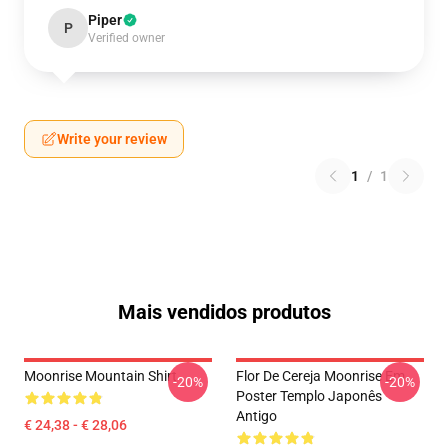
Piper
P
Verified owner
Write your review
1
/
1
Mais vendidos produtos
Moonrise Mountain Shirt
Flor De Cereja Moonrise Em
-20%
-20%
Poster Templo Japonês
Antigo
€ 24,38 - € 28,06