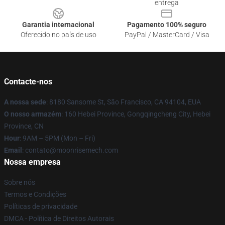
entrega
Garantia internacional
Pagamento 100% seguro
Oferecido no país de uso
PayPal / MasterCard / Visa
Contacte-nos
A nossa sede
: 8180 Sansome St, São Francisco, CA 94104, EUA
O nosso armazém
: 160 Hebei Province, Gongqingcheng City, Hebei
Province, CN
Hour
: 9AM – 5PM (Mon – Fri)
Email
: contato@moonrisemech.com
Nossa empresa
Sobre nós
Termos e Condições
Políticas de privacidade
DMCA - Política de Direitos Autorais