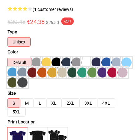
(1 customer reviews)
€30.48
€24.38
-20%
$26.50
Type
Unisex
Color
Default
Size
S
M
L
XL
2XL
3XL
4XL
5XL
Print Location