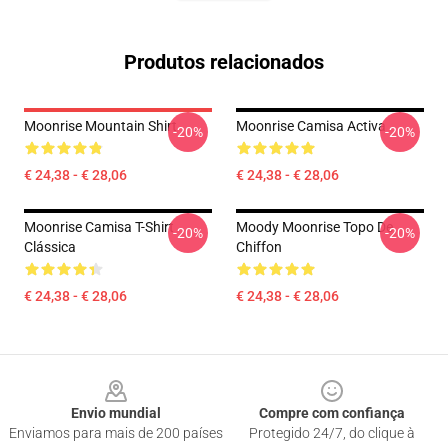
Produtos relacionados
Moonrise Mountain Shirt
Moonrise Camisa Activa
-20%
-20%
€ 24,38 - € 28,06
€ 24,38 - € 28,06
Moonrise Camisa T-Shirt
Moody Moonrise Topo De
-20%
-20%
Clássica
Chiffon
€ 24,38 - € 28,06
€ 24,38 - € 28,06
Footer
Envio mundial
Compre com confiança
Enviamos para mais de 200 países
Protegido 24/7, do clique à