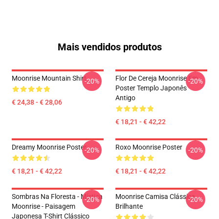
Mais vendidos produtos
Moonrise Mountain Shirt
Flor De Cereja Moonrise Em
-20%
-20%
Poster Templo Japonês
Antigo
€ 24,38 - € 28,06
€ 18,21 - € 42,22
Dreamy Moonrise Poster
Roxo Moonrise Poster
-20%
-20%
€ 18,21 - € 42,22
€ 18,21 - € 42,22
Sombras Na Floresta - Mística
Moonrise Camisa Clássica
-20%
-20%
Moonrise - Paisagem
Brilhante
Japonesa T-Shirt Clássico