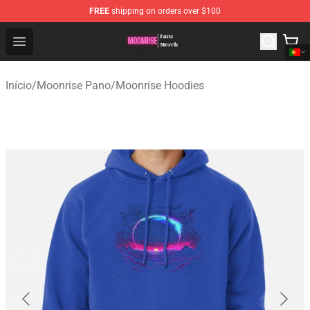
FREE
shipping on orders over $100
Moonrise Store - Official Moonrise Merchandise Shop
Open menu
Início
/
Moonrise Pano
/
Moonrise Hoodies