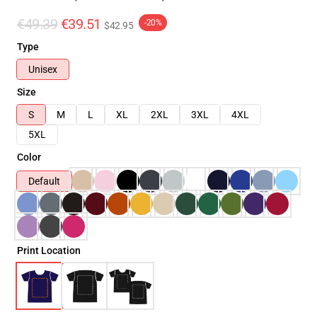
€49.39
€39.51
-20%
$42.95
Type
Unisex
Size
S
M
L
XL
2XL
3XL
4XL
5XL
Color
Default
Print Location