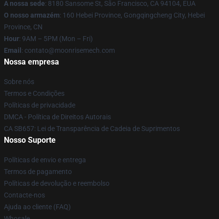
A nossa sede
: 8180 Sansome St, São Francisco, CA 94104, EUA
O nosso armazém
: 160 Hebei Province, Gongqingcheng City, Hebei
Province, CN
Hour
: 9AM – 5PM (Mon – Fri)
Email
: contato@moonrisemech.com
Nossa empresa
Sobre nós
Termos e Condições
Políticas de privacidade
DMCA - Política de Direitos Autorais
CA SB657: Lei de Transparência de Cadeia de Suprimentos
Nosso Suporte
Políticas de envio e entrega
Termos de pagamento
Políticas de devolução e reembolso
Contacte-nos
Ajuda ao cliente (FAQ)
Whosale