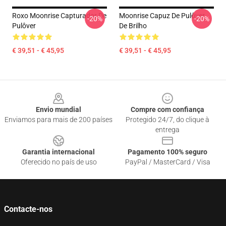
Roxo Moonrise Capturador De
Moonrise Capuz De Pulôver
-20%
-20%
Pulôver
De Brilho
€ 39,51 - € 45,95
€ 39,51 - € 45,95
Footer
Envio mundial
Compre com confiança
Enviamos para mais de 200 países
Protegido 24/7, do clique à
entrega
Garantia internacional
Pagamento 100% seguro
Oferecido no país de uso
PayPal / MasterCard / Visa
Contacte-nos