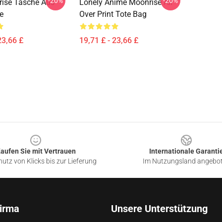
-20%
-20%
rise Tasche Aus
Lonely Anime Moonrise All
e
Over Print Tote Bag
23,66 £
19,71 £ - 23,66 £
aufen Sie mit Vertrauen
Internationale Garanti
utz von Klicks bis zur Lieferung
Im Nutzungsland angebo
irma
Unsere Unterstützung