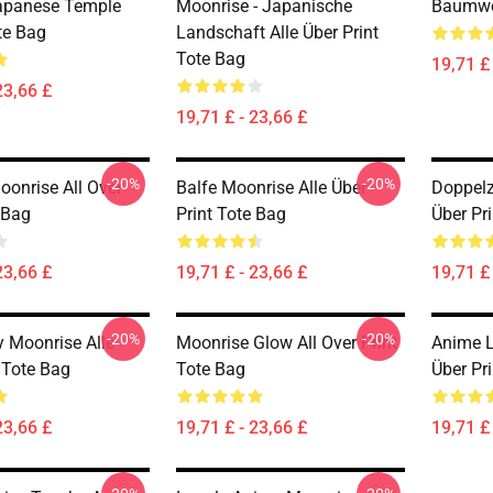
apanese Temple
Moonrise - Japanische
Baumwo
te Bag
Landschaft Alle Über Print
Tote Bag
19,71 £ 
23,66 £
19,71 £ - 23,66 £
-20%
-20%
onrise All Over
Balfe Moonrise Alle Über
Doppelz
 Bag
Print Tote Bag
Über Pr
23,66 £
19,71 £ - 23,66 £
19,71 £ 
-20%
-20%
y Moonrise Alle
Moonrise Glow All Over Print
Anime L
 Tote Bag
Tote Bag
Über Pr
23,66 £
19,71 £ - 23,66 £
19,71 £ 