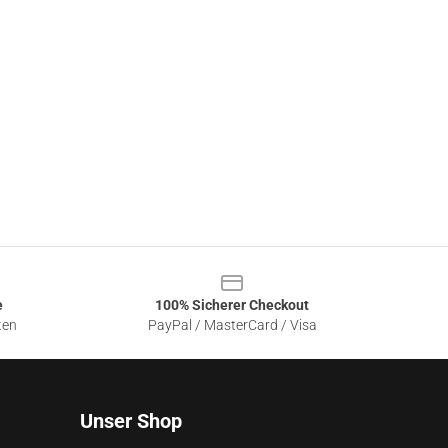
e
100% Sicherer Checkout
ten
PayPal / MasterCard / Visa
Unser Shop