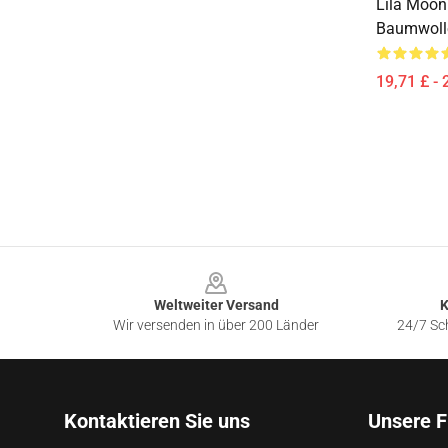
Lila Moon
Baumwoll
19,71 £ - 
Footer
Weltweiter Versand
K
Wir versenden in über 200 Länder
24/7 Sch
Kontaktieren Sie uns
Unsere F