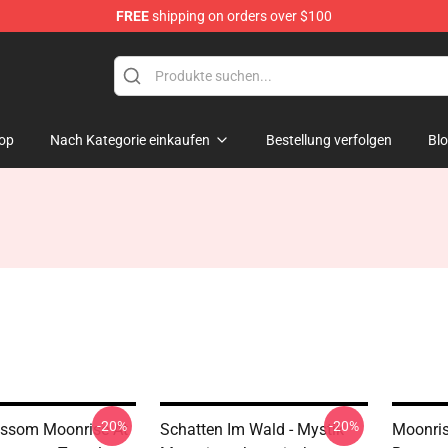
FREE
shipping on orders over $100
op
Nach Kategorie einkaufen
Bestellung verfolgen
Bl
-20%
-20%
ossom Moonrise At
Schatten Im Wald - Mystik
Moonris