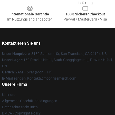
Lieferung
Internationale Garantie
100% Sicherer Checkout
Im Nutzungsland angeboten
PayPal / MasterCard / Visa
Kontaktieren Sie uns
Unser Hauptbüro
: 8180 Sansome St, San Francisco, CA 94104, US
Unser Lager
: 160 Provinz Hebei, Stadt Gongqingcheng, Provinz Hebei,
CN
Geruch
: 9AM – 5PM (Mon – Fri)
E-Mail senden
: Kontakt@moonrisemerch.com
Unsere Firma
Über uns
Allgemeine Geschäftsbedingungen
Datenschutzrichtlinien
DMCA - Copyright Policy