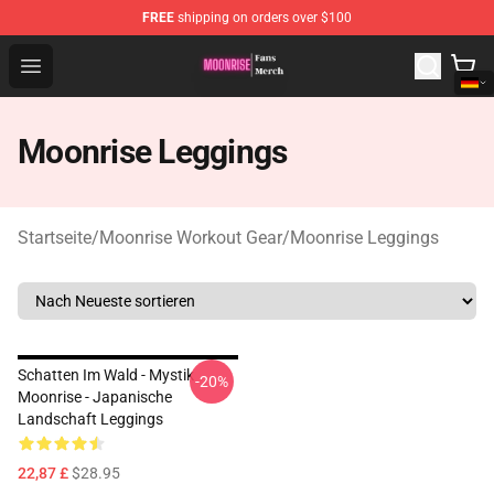
FREE
shipping on orders over $100
Moonrise Store - Official Moonrise Merchandise Shop
Open menu
Moonrise Leggings
Startseite
/
Moonrise Workout Gear
/
Moonrise Leggings
Schatten Im Wald - Mystik
-20%
Moonrise - Japanische
Landschaft Leggings
22,87 £
$28.95