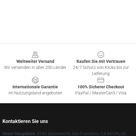
Footer
Weltweiter Versand
Kaufen Sie mit Vertrauen
Wir versenden in über 200 Länder
24/7 Schutz von Klicks bis zur
Lieferung
Internationale Garantie
100% Sicherer Checkout
Im Nutzungsland angeboten
PayPal / MasterCard / Visa
Kontaktieren Sie uns
Unser Hauptbüro
: 8180 Sansome St, San Francisco, CA 94104, US