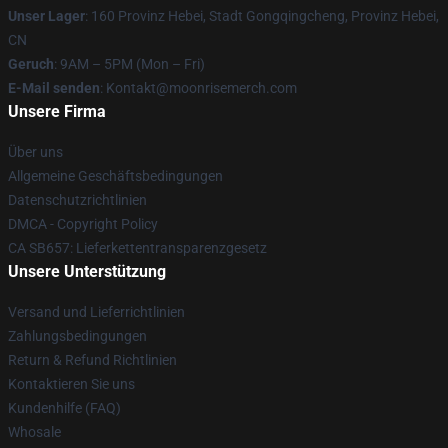
Unser Lager
: 160 Provinz Hebei, Stadt Gongqingcheng, Provinz Hebei,
CN
Geruch
: 9AM – 5PM (Mon – Fri)
E-Mail senden
: Kontakt@moonrisemerch.com
Unsere Firma
Über uns
Allgemeine Geschäftsbedingungen
Datenschutzrichtlinien
DMCA - Copyright Policy
CA SB657: Lieferkettentransparenzgesetz
Unsere Unterstützung
Versand und Lieferrichtlinien
Zahlungsbedingungen
Return & Refund Richtlinien
Kontaktieren Sie uns
Kundenhilfe (FAQ)
Whosale