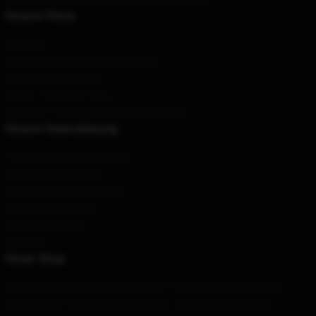
Unsere Firma
Über uns
Allgemeine Geschäftsbedingungen
Datenschutzrichtlinien
DMCA - Copyright Policy
CA SB657: Lieferkettentransparenzgesetz
Unsere Unterstützung
Versand und Lieferrichtlinien
Zahlungsbedingungen
Return & Refund Richtlinien
Kontaktieren Sie uns
Kundenhilfe (FAQ)
Whosale
Unser Shop
Wir bieten eine Vielzahl hochwertiger Produkte, die von unserem
erstklassigen Team entwickelt wurden. Sie sind nicht nur dazu