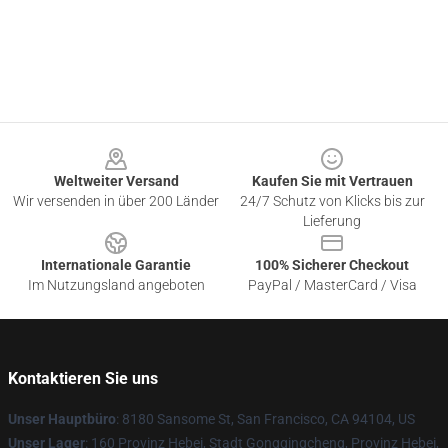
Footer
Weltweiter Versand
Kaufen Sie mit Vertrauen
Wir versenden in über 200 Länder
24/7 Schutz von Klicks bis zur
Lieferung
Internationale Garantie
100% Sicherer Checkout
Im Nutzungsland angeboten
PayPal / MasterCard / Visa
Kontaktieren Sie uns
Unser Hauptbüro
: 8180 Sansome St, San Francisco, CA 94104, US
Unser Lager
: 160 Provinz Hebei, Stadt Gongqingcheng, Provinz Hebei,