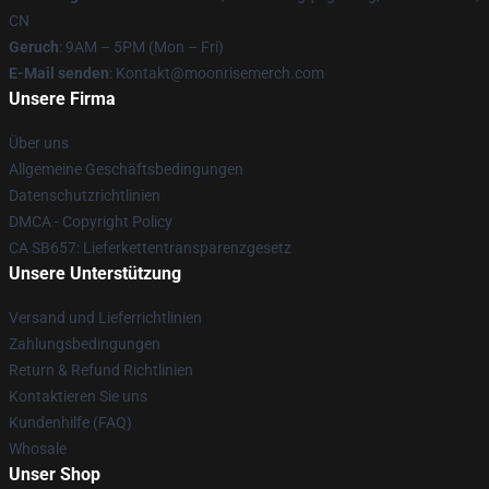
CN
Geruch
: 9AM – 5PM (Mon – Fri)
E-Mail senden
: Kontakt@moonrisemerch.com
Unsere Firma
Über uns
Allgemeine Geschäftsbedingungen
Datenschutzrichtlinien
DMCA - Copyright Policy
CA SB657: Lieferkettentransparenzgesetz
Unsere Unterstützung
Versand und Lieferrichtlinien
Zahlungsbedingungen
Return & Refund Richtlinien
Kontaktieren Sie uns
Kundenhilfe (FAQ)
Whosale
Unser Shop