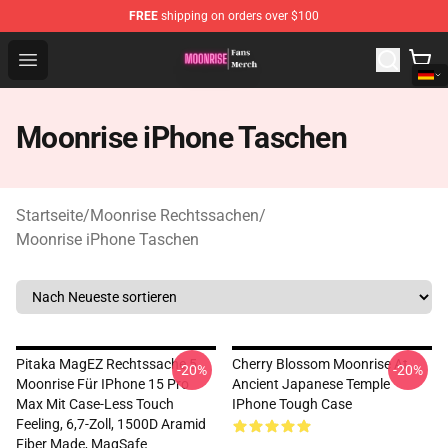
FREE
shipping on orders over $100
Moonrise Store - Official Moonrise Merchandise Shop
Open menu
Moonrise iPhone Taschen
Startseite
/
Moonrise Rechtssachen
/
Moonrise iPhone Taschen
Pitaka MagEZ Rechtssache 5
Cherry Blossom Moonrise At
-20%
-20%
Moonrise Für IPhone 15 Pro
Ancient Japanese Temple
Max Mit Case-Less Touch
IPhone Tough Case
Feeling, 6,7-Zoll, 1500D Aramid
Fiber Made, MagSafe