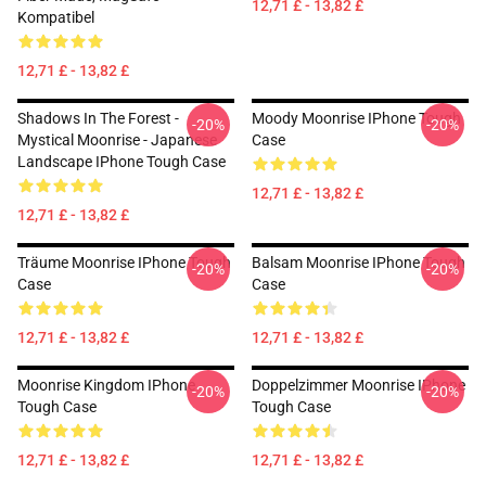
12,71 £ - 13,82 £
Kompatibel
12,71 £ - 13,82 £
Shadows In The Forest -
Moody Moonrise IPhone Tough
-20%
-20%
Mystical Moonrise - Japanese
Case
Landscape IPhone Tough Case
12,71 £ - 13,82 £
12,71 £ - 13,82 £
Träume Moonrise IPhone Tough
Balsam Moonrise IPhone Tough
-20%
-20%
Case
Case
12,71 £ - 13,82 £
12,71 £ - 13,82 £
Moonrise Kingdom IPhone
Doppelzimmer Moonrise IPhone
-20%
-20%
Tough Case
Tough Case
12,71 £ - 13,82 £
12,71 £ - 13,82 £