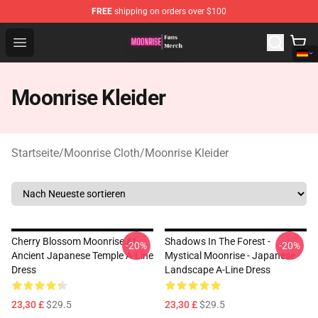
FREE
shipping on orders over $100
Moonrise Store - Official Moonrise Merchandise Shop
Open menu
Moonrise Kleider
Startseite
/
Moonrise Cloth
/
Moonrise Kleider
Cherry Blossom Moonrise At
Shadows In The Forest -
-20%
-20%
Ancient Japanese Temple A-Line
Mystical Moonrise - Japanese
Dress
Landscape A-Line Dress
23,30 £
$29.5
23,30 £
$29.5