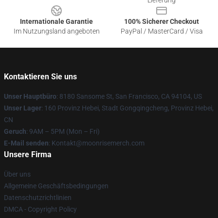
Lieferung
Internationale Garantie
100% Sicherer Checkout
Im Nutzungsland angeboten
PayPal / MasterCard / Visa
Kontaktieren Sie uns
Unser Hauptbüro
: 8180 Sansome St, San Francisco, CA 94104, US
Unser Lager
: 160 Provinz Hebei, Stadt Gongqingcheng, Provinz Hebei,
CN
Geruch
: 9AM – 5PM (Mon – Fri)
E-Mail senden
: Kontakt@moonrisemerch.com
Unsere Firma
Über uns
Allgemeine Geschäftsbedingungen
Datenschutzrichtlinien
DMCA - Copyright Policy