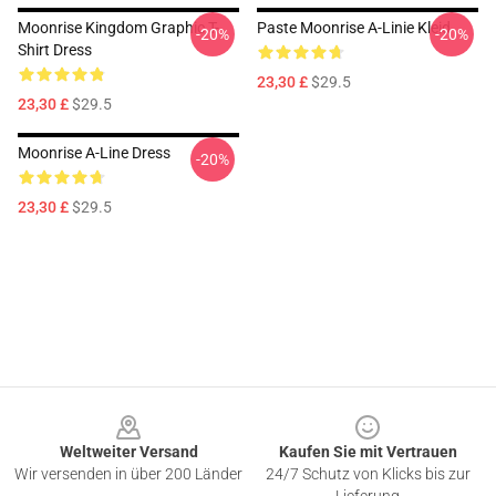
Moonrise Kingdom Graphic T-
Paste Moonrise A-Linie Kleid
-20%
-20%
Shirt Dress
23,30 £
$29.5
23,30 £
$29.5
Moonrise A-Line Dress
-20%
23,30 £
$29.5
Footer
Weltweiter Versand
Kaufen Sie mit Vertrauen
Wir versenden in über 200 Länder
24/7 Schutz von Klicks bis zur