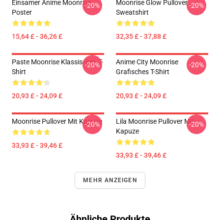
Einsamer Anime Moonrise
Moonrise Glow Pullover
-20%
-20%
Poster
Sweatshirt
15,64 £ - 36,26 £
32,35 £ - 37,88 £
Paste Moonrise Klassisches T-
Anime City Moonrise
-20%
-20%
Shirt
Grafisches T-Shirt
20,93 £ - 24,09 £
20,93 £ - 24,09 £
Moonrise Pullover Mit Kapuze
Lila Moonrise Pullover Mit
-20%
-20%
Kapuze
33,93 £ - 39,46 £
33,93 £ - 39,46 £
MEHR ANZEIGEN
Ähnliche Produkte