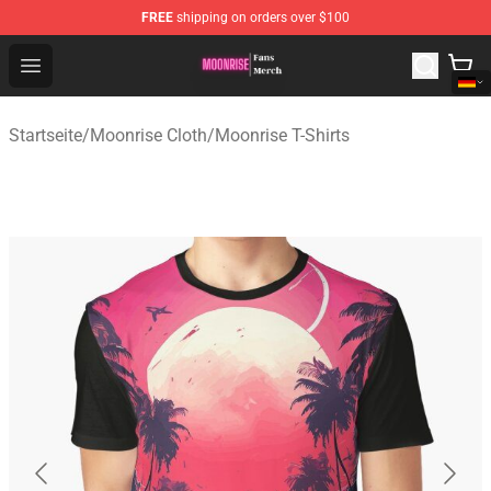
FREE
shipping on orders over $100
Moonrise Store - Official Moonrise Merchandise Shop
Open menu
Startseite
/
Moonrise Cloth
/
Moonrise T-Shirts