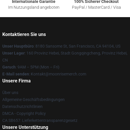
Internationale Garantie
100% Sicherer Checkout
Im Nutzungsland angeboten
PayPal / MasterCard / Visa
Kontaktieren Sie uns
Unser Hauptbüro
: 8180 Sansome St, San Francisco, CA 94104, US
Unser Lager
: 160 Provinz Hebei, Stadt Gongqingcheng, Provinz Hebei,
CN
Geruch
: 9AM – 5PM (Mon – Fri)
E-Mail senden
: Kontakt@moonrisemerch.com
Unsere Firma
Über uns
Allgemeine Geschäftsbedingungen
Datenschutzrichtlinien
DMCA - Copyright Policy
CA SB657: Lieferkettentransparenzgesetz
Unsere Unterstützung