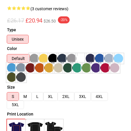
(3 customer reviews)
£26.17
£20.94
-20%
$26.50
Type
Unisex
Color
Default
Size
S
M
L
XL
2XL
3XL
4XL
5XL
Print Location