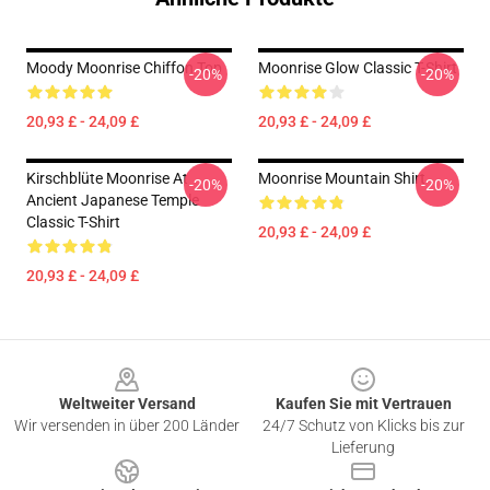
Moody Moonrise Chiffon Top
Moonrise Glow Classic T-Shirt
-20%
-20%
20,93 £ - 24,09 £
20,93 £ - 24,09 £
Kirschblüte Moonrise At
Moonrise Mountain Shirt
-20%
-20%
Ancient Japanese Temple
Classic T-Shirt
20,93 £ - 24,09 £
20,93 £ - 24,09 £
Footer
Weltweiter Versand
Kaufen Sie mit Vertrauen
Wir versenden in über 200 Länder
24/7 Schutz von Klicks bis zur
Lieferung