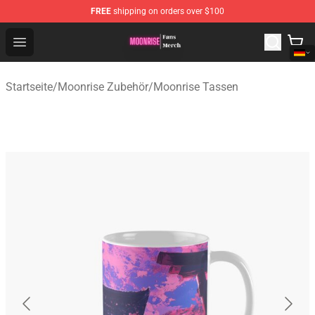
FREE
shipping on orders over $100
Moonrise Store - Official Moonrise Merchandise Shop
Open menu
Startseite
/
Moonrise Zubehör
/
Moonrise Tassen