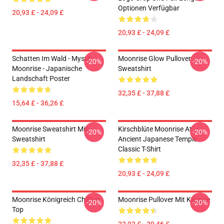
Optionen Verfügbar
20,93 £ - 24,09 £
20,93 £ - 24,09 £
Schatten Im Wald - Mystik
Moonrise Glow Pullover
-20%
-20%
Moonrise - Japanische
Sweatshirt
Landschaft Poster
32,35 £ - 37,88 £
15,64 £ - 36,26 £
Moonrise Sweatshirt Mit
Kirschblüte Moonrise At
-20%
-20%
Sweatshirt
Ancient Japanese Temple
Classic T-Shirt
32,35 £ - 37,88 £
20,93 £ - 24,09 £
Moonrise Königreich Chiffon
Moonrise Pullover Mit Kapuze
-20%
-20%
Top