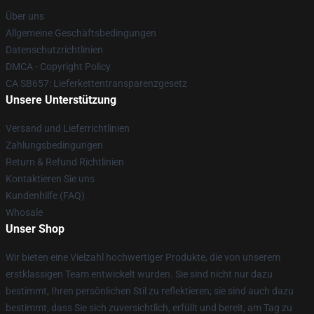
Über uns
Allgemeine Geschäftsbedingungen
Datenschutzrichtlinien
DMCA - Copyright Policy
CA SB657: Lieferkettentransparenzgesetz
Unsere Unterstützung
Versand und Lieferrichtlinien
Zahlungsbedingungen
Return & Refund Richtlinien
Kontaktieren Sie uns
Kundenhilfe (FAQ)
Whosale
Unser Shop
Wir bieten eine Vielzahl hochwertiger Produkte, die von unserem
erstklassigen Team entwickelt wurden. Sie sind nicht nur dazu
bestimmt, Ihren persönlichen Stil zu reflektieren; sie sind auch dazu
bestimmt, dass Sie sich zuversichtlich, erfüllt und bereit, am Tag zu