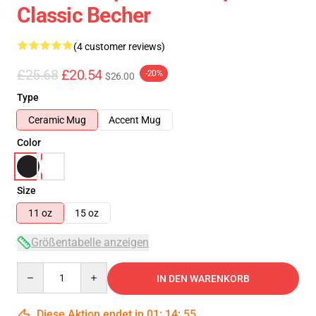
Classic Becher
(4 customer reviews)
£25.68
£20.54
-20%
$26.00
Type
Ceramic Mug
Accent Mug
Color
Size
11 oz
15 oz
Größentabelle anzeigen
Quantity
IN DEN WARENKORB
Diese Aktion endet in
01
:
14
:
54