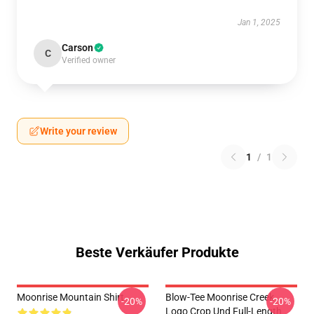
Jan 1, 2025
Carson
C
Verified owner
Write your review
1
/
1
Beste Verkäufer Produkte
Moonrise Mountain Shirt
Blow-Tee Moonrise Creek
-20%
-20%
Logo Crop Und Full-Length