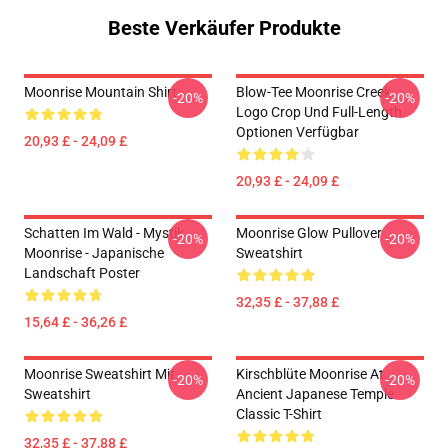
Beste Verkäufer Produkte
Moonrise Mountain Shirt
Blow-Tee Moonrise Creek
-20%
-20%
Logo Crop Und Full-Length
Optionen Verfügbar
20,93 £ - 24,09 £
20,93 £ - 24,09 £
Schatten Im Wald - Mystik
Moonrise Glow Pullover
-20%
-20%
Moonrise - Japanische
Sweatshirt
Landschaft Poster
32,35 £ - 37,88 £
15,64 £ - 36,26 £
Moonrise Sweatshirt Mit
Kirschblüte Moonrise At
-20%
-20%
Sweatshirt
Ancient Japanese Temple
Classic T-Shirt
32,35 £ - 37,88 £