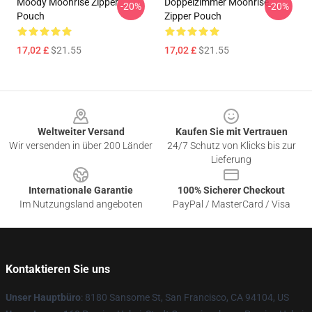
Moody Moonrise Zipper
Doppelzimmer Moonrise
-20%
-20%
Pouch
Zipper Pouch
17,02 £
$21.55
17,02 £
$21.55
Footer
Weltweiter Versand
Kaufen Sie mit Vertrauen
Wir versenden in über 200 Länder
24/7 Schutz von Klicks bis zur
Lieferung
Internationale Garantie
100% Sicherer Checkout
Im Nutzungsland angeboten
PayPal / MasterCard / Visa
Kontaktieren Sie uns
Unser Hauptbüro
: 8180 Sansome St, San Francisco, CA 94104, US