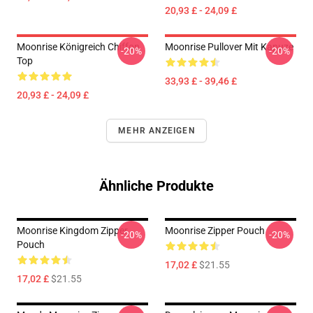
20,93 £ - 24,09 £
Moonrise Königreich Chiffon
Moonrise Pullover Mit Kapuze
-20%
-20%
Top
33,93 £ - 39,46 £
20,93 £ - 24,09 £
MEHR ANZEIGEN
Ähnliche Produkte
Moonrise Kingdom Zipper
Moonrise Zipper Pouch
-20%
-20%
Pouch
17,02 £
$21.55
17,02 £
$21.55