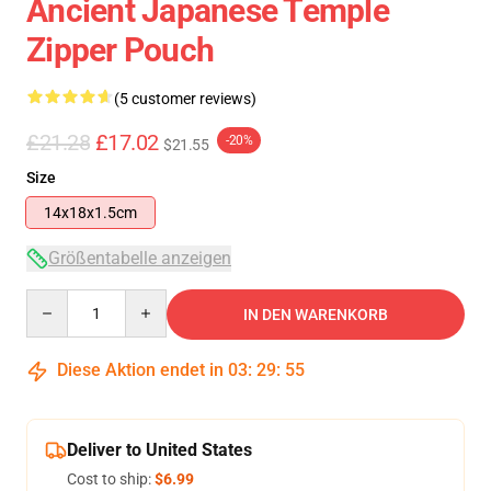
Ancient Japanese Temple
Zipper Pouch
(5 customer reviews)
£21.28
£17.02
-20%
$21.55
Size
14x18x1.5cm
Größentabelle anzeigen
Quantity
IN DEN WARENKORB
Diese Aktion endet in
03
:
29
:
54
Deliver to United States
Cost to ship:
$6.99