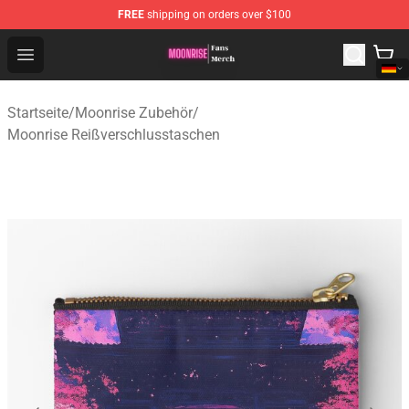
FREE
shipping on orders over $100
Moonrise Store - Official Moonrise Merchandise Shop
Open menu
Startseite
/
Moonrise Zubehör
/
Moonrise Reißverschlusstaschen