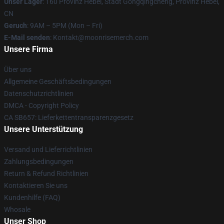
Unser Lager
: 160 Provinz Hebei, Stadt Gongqingcheng, Provinz Hebei,
CN
Geruch
: 9AM – 5PM (Mon – Fri)
E-Mail senden
: Kontakt@moonrisemerch.com
Unsere Firma
Über uns
Allgemeine Geschäftsbedingungen
Datenschutzrichtlinien
DMCA - Copyright Policy
CA SB657: Lieferkettentransparenzgesetz
Unsere Unterstützung
Versand und Lieferrichtlinien
Zahlungsbedingungen
Return & Refund Richtlinien
Kontaktieren Sie uns
Kundenhilfe (FAQ)
Whosale
Unser Shop