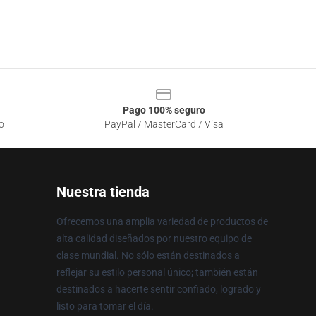
Pago 100% seguro
o
PayPal / MasterCard / Visa
Nuestra tienda
Ofrecemos una amplia variedad de productos de
alta calidad diseñados por nuestro equipo de
clase mundial. No sólo están destinados a
reflejar su estilo personal único; también están
destinados a hacerte sentir confiado, logrado y
listo para tomar el día.