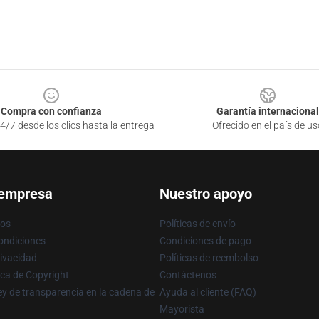
Compra con confianza
Garantía internacional
4/7 desde los clics hasta la entrega
Ofrecido en el país de us
 empresa
Nuestro apoyo
ros
Políticas de envío
ondiciones
Condiciones de pago
rivacidad
Políticas de reembolso
ica de Copyright
Contáctenos
y de transparencia en la cadena de
Ayuda al cliente (FAQ)
Mayorista