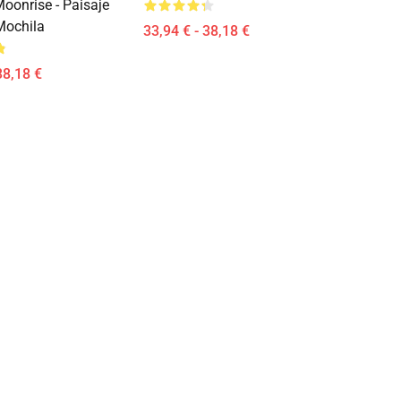
oonrise - Paisaje
Mochila
33,94 € - 38,18 €
38,18 €