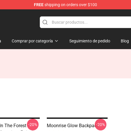
FREE
shipping on orders over $100
a
Comprar por categoría
Seguimiento de pedido
Blog
-20%
-20%
n The Forest -
Moonrise Glow Backpack