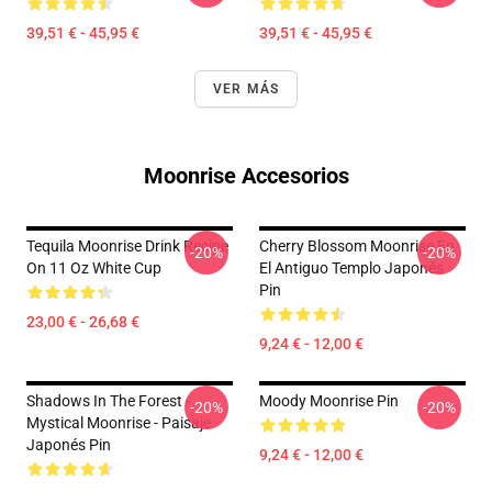
39,51 € - 45,95 €
39,51 € - 45,95 €
VER MÁS
Moonrise Accesorios
Tequila Moonrise Drink Recipe
Cherry Blossom Moonrise En
-20%
-20%
On 11 Oz White Cup
El Antiguo Templo Japonés
Pin
23,00 € - 26,68 €
9,24 € - 12,00 €
Shadows In The Forest -
Moody Moonrise Pin
-20%
-20%
Mystical Moonrise - Paisaje
Japonés Pin
9,24 € - 12,00 €