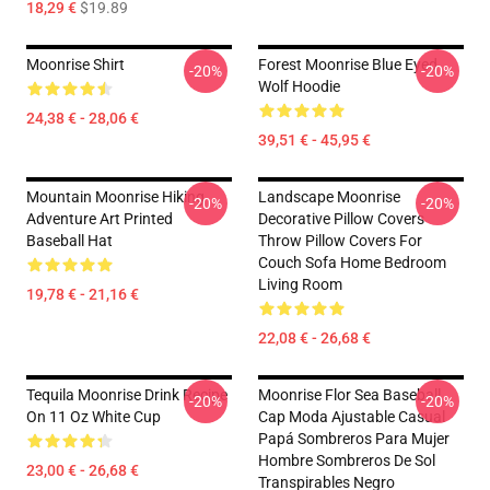
18,29 €
$19.89
Moonrise Shirt
Forest Moonrise Blue Eyed
-20%
-20%
Wolf Hoodie
24,38 € - 28,06 €
39,51 € - 45,95 €
Mountain Moonrise Hiking
Landscape Moonrise
-20%
-20%
Adventure Art Printed
Decorative Pillow Covers
Baseball Hat
Throw Pillow Covers For
Couch Sofa Home Bedroom
Living Room
19,78 € - 21,16 €
22,08 € - 26,68 €
Tequila Moonrise Drink Recipe
Moonrise Flor Sea Baseball
-20%
-20%
On 11 Oz White Cup
Cap Moda Ajustable Casual
Papá Sombreros Para Mujer
Hombre Sombreros De Sol
23,00 € - 26,68 €
Transpirables Negro