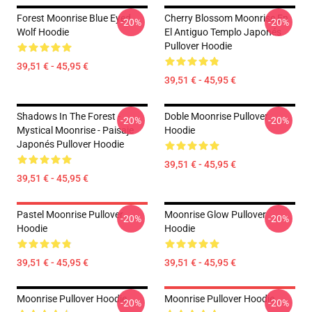
Forest Moonrise Blue Eyed
Cherry Blossom Moonrise En
-20%
-20%
Wolf Hoodie
El Antiguo Templo Japonés
Pullover Hoodie
39,51 € - 45,95 €
39,51 € - 45,95 €
Shadows In The Forest -
Doble Moonrise Pullover
-20%
-20%
Mystical Moonrise - Paisaje
Hoodie
Japonés Pullover Hoodie
39,51 € - 45,95 €
39,51 € - 45,95 €
Pastel Moonrise Pullover
Moonrise Glow Pullover
-20%
-20%
Hoodie
Hoodie
39,51 € - 45,95 €
39,51 € - 45,95 €
Moonrise Pullover Hoodie
Moonrise Pullover Hoodie
-20%
-20%