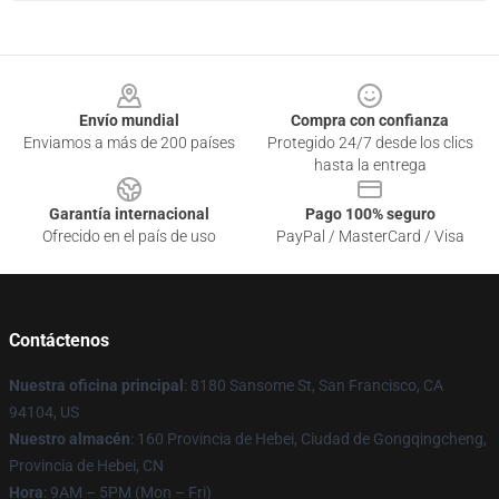
Footer
Envío mundial
Compra con confianza
Enviamos a más de 200 países
Protegido 24/7 desde los clics
hasta la entrega
Garantía internacional
Pago 100% seguro
Ofrecido en el país de uso
PayPal / MasterCard / Visa
Contáctenos
Nuestra oficina principal
: 8180 Sansome St, San Francisco, CA
94104, US
Nuestro almacén
: 160 Provincia de Hebei, Ciudad de Gongqingcheng,
Provincia de Hebei, CN
Hora
: 9AM – 5PM (Mon – Fri)