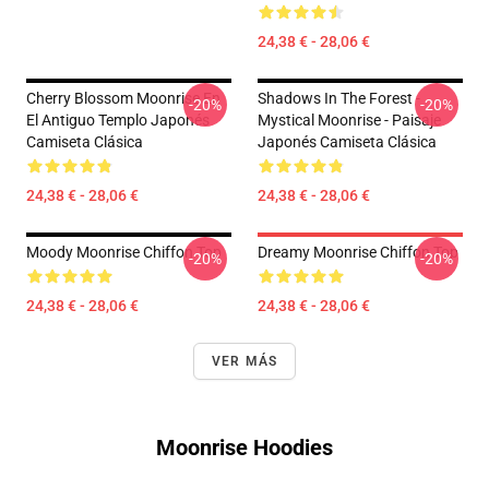
24,38 € - 28,06 €
Cherry Blossom Moonrise En
Shadows In The Forest -
-20%
-20%
El Antiguo Templo Japonés
Mystical Moonrise - Paisaje
Camiseta Clásica
Japonés Camiseta Clásica
24,38 € - 28,06 €
24,38 € - 28,06 €
Moody Moonrise Chiffon Top
Dreamy Moonrise Chiffon Top
-20%
-20%
24,38 € - 28,06 €
24,38 € - 28,06 €
VER MÁS
Moonrise Hoodies