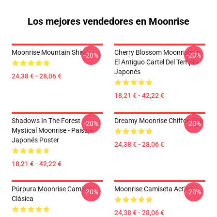
Los mejores vendedores en Moonrise
Moonrise Mountain Shirt
Cherry Blossom Moonrise En
-20%
-20%
El Antiguo Cartel Del Templo
Japonés
24,38 € - 28,06 €
18,21 € - 42,22 €
Shadows In The Forest -
Dreamy Moonrise Chiffon Top
-20%
-20%
Mystical Moonrise - Paisaje
Japonés Poster
24,38 € - 28,06 €
18,21 € - 42,22 €
Púrpura Moonrise Camiseta
Moonrise Camiseta Activa
-20%
-20%
Clásica
24,38 € - 28,06 €