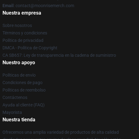
Email
: contact@moonrisemerch.com
Nuestra empresa
Sobre nosotros
Términos y condiciones
Política de privacidad
DMCA - Política de Copyright
CA SB657: Ley de transparencia en la cadena de suministro
Nuestro apoyo
Políticas de envío
Condiciones de pago
Políticas de reembolso
Contáctenos
Ayuda al cliente (FAQ)
Mayorista
Nuestra tienda
Ofrecemos una amplia variedad de productos de alta calidad