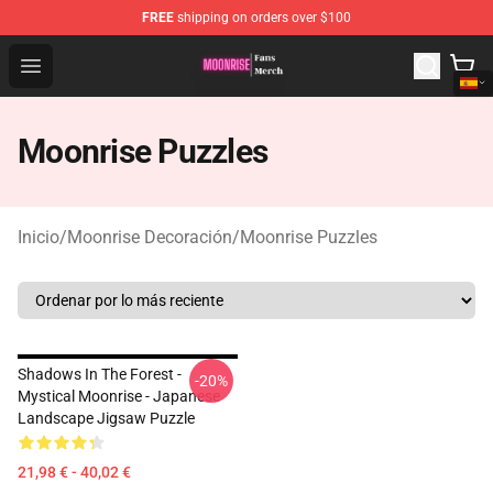
FREE
shipping on orders over $100
Moonrise Store - Official Moonrise Merchandise Shop
Open menu
Moonrise Puzzles
Inicio
/
Moonrise Decoración
/
Moonrise Puzzles
Shadows In The Forest -
-20%
Mystical Moonrise - Japanese
Landscape Jigsaw Puzzle
21,98 € - 40,02 €