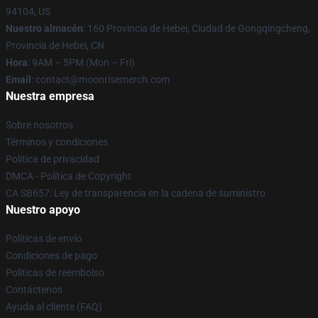
94104, US
Nuestro almacén
: 160 Provincia de Hebei, Ciudad de Gongqingcheng,
Provincia de Hebei, CN
Hora
: 9AM – 5PM (Mon – Fri)
Email
: contact@moonrisemerch.com
Nuestra empresa
Sobre nosotros
Términos y condiciones
Política de privacidad
DMCA - Política de Copyright
CA SB657: Ley de transparencia en la cadena de suministro
Nuestro apoyo
Políticas de envío
Condiciones de pago
Políticas de reembolso
Contáctenos
Ayuda al cliente (FAQ)