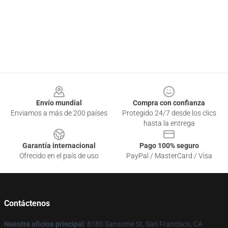
Footer
Envío mundial
Compra con confianza
Enviamos a más de 200 países
Protegido 24/7 desde los clics
hasta la entrega
Garantía internacional
Pago 100% seguro
Ofrecido en el país de uso
PayPal / MasterCard / Visa
Contáctenos
Nuestra oficina principal
: 8180 Sansome St, San Francisco, CA