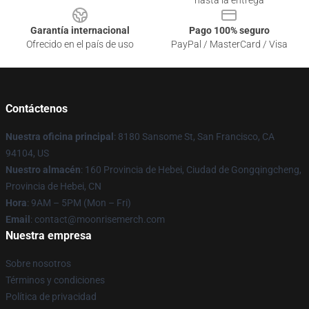
hasta la entrega
Garantía internacional
Pago 100% seguro
Ofrecido en el país de uso
PayPal / MasterCard / Visa
Contáctenos
Nuestra oficina principal
: 8180 Sansome St, San Francisco, CA
94104, US
Nuestro almacén
: 160 Provincia de Hebei, Ciudad de Gongqingcheng,
Provincia de Hebei, CN
Hora
: 9AM – 5PM (Mon – Fri)
Email
: contact@moonrisemerch.com
Nuestra empresa
Sobre nosotros
Términos y condiciones
Política de privacidad