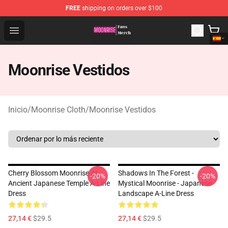
FREE
shipping on orders over $100
Moonrise Store - Official Moonrise Merchandise Shop
Open menu
Moonrise Vestidos
Inicio
/
Moonrise Cloth
/
Moonrise Vestidos
Cherry Blossom Moonrise At
Shadows In The Forest -
-20%
-20%
Ancient Japanese Temple A-Line
Mystical Moonrise - Japanese
Dress
Landscape A-Line Dress
27,14 €
$29.5
27,14 €
$29.5