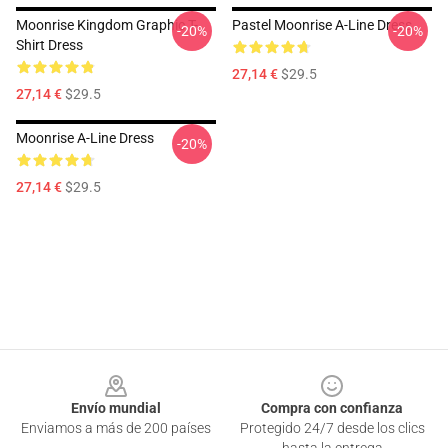
Moonrise Kingdom Graphic T-
Pastel Moonrise A-Line Dress
-20%
-20%
Shirt Dress
27,14 €
$29.5
27,14 €
$29.5
Moonrise A-Line Dress
-20%
27,14 €
$29.5
Footer
Envío mundial
Compra con confianza
Enviamos a más de 200 países
Protegido 24/7 desde los clics