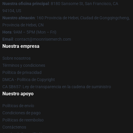
Nuestra oficina principal
: 8180 Sansome St, San Francisco, CA
94104, US
Nuestro almacén
: 160 Provincia de Hebei, Ciudad de Gongqingcheng,
Provincia de Hebei, CN
Hora
: 9AM – 5PM (Mon – Fri)
Email
: contact@moonrisemerch.com
Nuestra empresa
Sobre nosotros
Términos y condiciones
Política de privacidad
DMCA - Política de Copyright
CA SB657: Ley de transparencia en la cadena de suministro
Nuestro apoyo
Políticas de envío
Condiciones de pago
Políticas de reembolso
Contáctenos