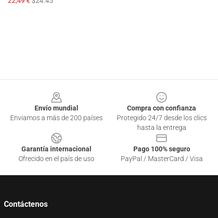
22,49 €
$24.45
Footer
Envío mundial
Compra con confianza
Enviamos a más de 200 países
Protegido 24/7 desde los clics
hasta la entrega
Garantía internacional
Pago 100% seguro
Ofrecido en el país de uso
PayPal / MasterCard / Visa
Contáctenos