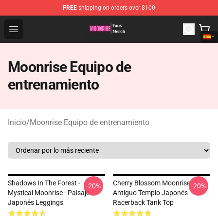
FREE
shipping on orders over $100
Moonrise Store - Official Moonrise Merchandise Shop
Open menu
Moonrise Equipo de
entrenamiento
Inicio
/
Moonrise Equipo de entrenamiento
Shadows In The Forest -
Cherry Blossom Moonrise
-20%
-20%
Mystical Moonrise - Paisaje
Antiguo Templo Japonés
Japonés Leggings
Racerback Tank Top