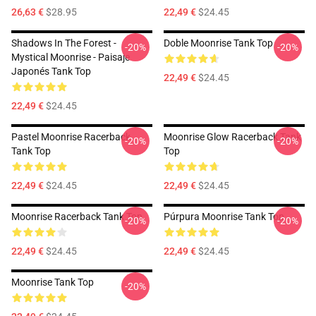
26,63 €
$28.95
22,49 €
$24.45
Shadows In The Forest -
Doble Moonrise Tank Top
-20%
-20%
Mystical Moonrise - Paisaje
Japonés Tank Top
22,49 €
$24.45
22,49 €
$24.45
Pastel Moonrise Racerback
Moonrise Glow Racerback Tank
-20%
-20%
Tank Top
Top
22,49 €
$24.45
22,49 €
$24.45
Moonrise Racerback Tank Top
Púrpura Moonrise Tank Top
-20%
-20%
22,49 €
$24.45
22,49 €
$24.45
Moonrise Tank Top
-20%