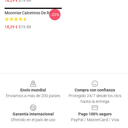
18,29 €
$19.89
Moonrise Calcetines De Reino
-20%
18,29 €
$19.89
Footer
Envío mundial
Compra con confianza
Enviamos a más de 200 países
Protegido 24/7 desde los clics
hasta la entrega
Garantía internacional
Pago 100% seguro
Ofrecido en el país de uso
PayPal / MasterCard / Visa