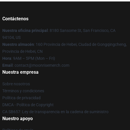
Contáctenos
Nuestra oficina principal
: 8180 Sansome St, San Francisco, CA
94104, US
Nuestro almacén
: 160 Provincia de Hebei, Ciudad de Gongqingcheng,
Provincia de Hebei, CN
Hora
: 9AM – 5PM (Mon – Fri)
Email
: contact@moonrisemerch.com
Nuestra empresa
Sobre nosotros
Términos y condiciones
Política de privacidad
DMCA - Política de Copyright
CA SB657: Ley de transparencia en la cadena de suministro
Nuestro apoyo