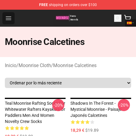
FREE
shipping on orders over $100
Moonrise Store - Official Moonrise Merchandise Shop
Open menu
Moonrise Calcetines
Inicio
/
Moonrise Cloth
/
Moonrise Calcetines
Teal Moonrise Rafting Socks For
Shadows In The Forest -
-20%
-20%
Whitewater Rafters Kayakers Or
Mystical Moonrise - Paisaje
Paddlers Men And Women
Japonés Calcetines
Novelty Crew Socks
18,29 €
$19.89