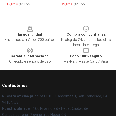
19,82 €
$21.55
19,82 €
$21.55
Footer
Envío mundial
Compra con confianza
Enviamos a más de 200 países
Protegido 24/7 desde los clics
hasta la entrega
Garantía internacional
Pago 100% seguro
Ofrecido en el país de uso
PayPal / MasterCard / Visa
Contáctenos
Nuestra oficina principal
: 8180 Sansome St, San Francisco, CA
94104, US
Nuestro almacén
: 160 Provincia de Hebei, Ciudad de
Gongqingcheng, Provincia de Hebei, CN