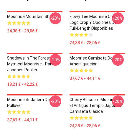
Moonrise Mountain Shirt
Flowy Tee Moonrise Creek
-20%
-20%
Logo Crop Y Opciones De
Full-Length Disponibles
24,38 € - 28,06 €
24,38 € - 28,06 €
Shadows In The Forest -
Moonrise Camiseta De
-20%
-20%
Mystical Moonrise - Paisaje
Amortiguación
Japonés Poster
37,67 € - 44,11 €
18,21 € - 42,22 €
Moonrise Sudadera De
Cherry Blossom Moonrise En
-20%
-20%
Pullover
El Antiguo Templo Japonés
Camiseta Clásica
37,67 € - 44,11 €
24,38 € - 28,06 €