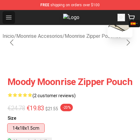
FREE
shipping on orders over $100
blank template
Open menu
Moonrise Store - Official Moonris
Inicio
/
Moonrise Accesorios
/
Moonrise Zipper Pouches
Moody Moonrise Zipper Pouch
(2 customer reviews)
€24.78
€19.83
-20%
$21.55
Size
14x18x1.5cm