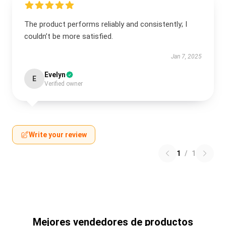
The product performs reliably and consistently; I
couldn’t be more satisfied.
Jan 7, 2025
Evelyn
E
Verified owner
Write your review
1
/
1
Mejores vendedores de productos