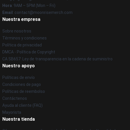
Hora
: 9AM – 5PM (Mon – Fri)
Email
: contact@moonrisemerch.com
Nuestra empresa
Sobre nosotros
Términos y condiciones
Política de privacidad
DMCA - Política de Copyright
CA SB657: Ley de transparencia en la cadena de suministro
Nuestro apoyo
Políticas de envío
Condiciones de pago
Políticas de reembolso
Contáctenos
Ayuda al cliente (FAQ)
Mayorista
Nuestra tienda