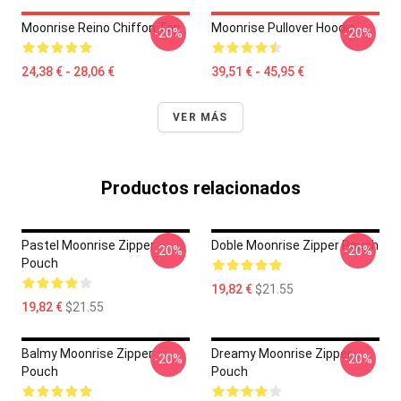
Moonrise Reino Chiffon Top
Moonrise Pullover Hoodie
-20%
-20%
24,38 € - 28,06 €
39,51 € - 45,95 €
VER MÁS
Productos relacionados
Pastel Moonrise Zipper
Doble Moonrise Zipper Pouch
-20%
-20%
Pouch
19,82 €
$21.55
19,82 €
$21.55
Balmy Moonrise Zipper
Dreamy Moonrise Zipper
-20%
-20%
Pouch
Pouch