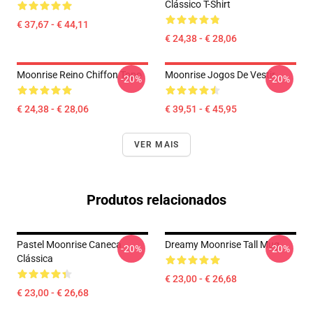
Clássico T-Shirt
€ 37,67 - € 44,11
€ 24,38 - € 28,06
Moonrise Reino Chiffon Topo
Moonrise Jogos De Vestir
-20%
-20%
€ 24,38 - € 28,06
€ 39,51 - € 45,95
VER MAIS
Produtos relacionados
Pastel Moonrise Caneca
Dreamy Moonrise Tall Mug
-20%
-20%
Clássica
€ 23,00 - € 26,68
€ 23,00 - € 26,68