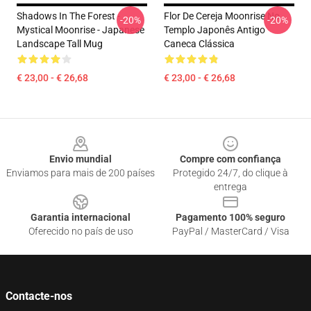
Shadows In The Forest -
Flor De Cereja Moonrise No
-20%
-20%
Mystical Moonrise - Japanese
Templo Japonês Antigo
Landscape Tall Mug
Caneca Clássica
€ 23,00 - € 26,68
€ 23,00 - € 26,68
Footer
Envio mundial
Compre com confiança
Enviamos para mais de 200 países
Protegido 24/7, do clique à
entrega
Garantia internacional
Pagamento 100% seguro
Oferecido no país de uso
PayPal / MasterCard / Visa
Contacte-nos