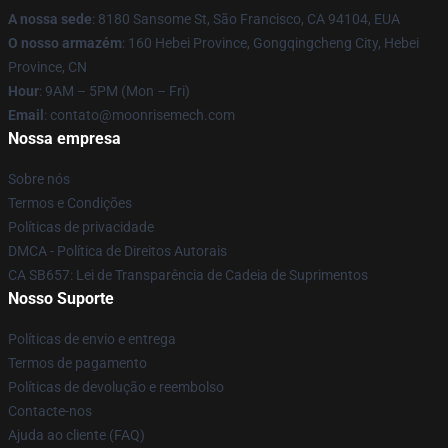
A nossa sede
: 8180 Sansome St, São Francisco, CA 94104, EUA
O nosso armazém
: 160 Hebei Province, Gongqingcheng City, Hebei
Province, CN
Hour
: 9AM – 5PM (Mon – Fri)
Email
: contato@moonrisemech.com
Nossa empresa
Sobre nós
Termos e Condições
Políticas de privacidade
DMCA - Política de Direitos Autorais
CA SB657: Lei de Transparência de Cadeia de Suprimentos
Nosso Suporte
Políticas de envio e entrega
Termos de pagamento
Políticas de devolução e reembolso
Contacte-nos
Ajuda ao cliente (FAQ)