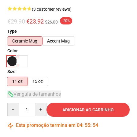
(3 customer reviews)
€29.90
€23.92
-20%
$26.00
Type
Ceramic Mug
Accent Mug
Color
Size
11 oz
15 oz
Ver guia de tamanhos
Quantity
ADICIONAR AO CARRINHO
Esta promoção termina em
04
:
55
:
54