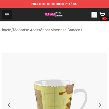
FREE
shipping on orders over $100
Moonrise Store - Official Moonrise Merchandise Shop
Open menu
Início
/
Moonrise Acessórios
/
Moonrise Canecas