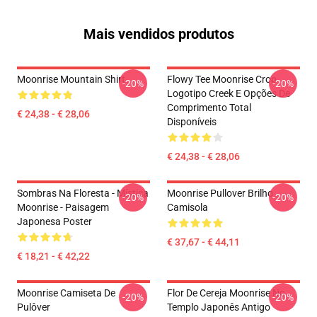
Mais vendidos produtos
Moonrise Mountain Shirt
Flowy Tee Moonrise Crop
-20%
-20%
Logotipo Creek E Opções De
Comprimento Total
€ 24,38 - € 28,06
Disponíveis
€ 24,38 - € 28,06
Sombras Na Floresta - Mística
Moonrise Pullover Brilho
-20%
-20%
Moonrise - Paisagem
Camisola
Japonesa Poster
€ 37,67 - € 44,11
€ 18,21 - € 42,22
Moonrise Camiseta De
Flor De Cereja Moonrise No
-20%
-20%
Pulôver
Templo Japonês Antigo