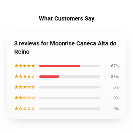
What Customers Say
3 reviews for Moonrise Caneca Alta do
Reino
★★★★★
67%
★★★★☆
33%
★★★☆☆
0%
★★☆☆☆
0%
★☆☆☆☆
0%