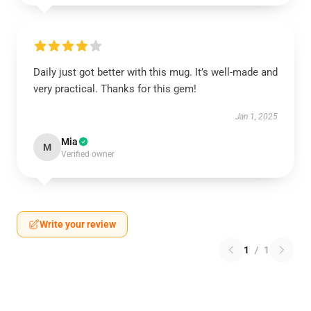
Daily just got better with this mug. It’s well-made and
very practical. Thanks for this gem!
Jan 1, 2025
Mia
M
Verified owner
Write your review
1
/
1