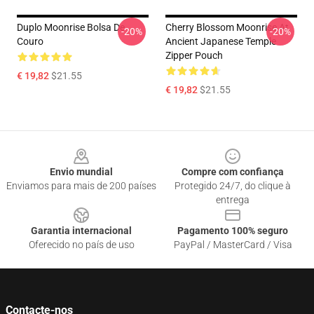
Duplo Moonrise Bolsa De
Cherry Blossom Moonrise At
-20%
-20%
Couro
Ancient Japanese Temple
Zipper Pouch
€ 19,82
$21.55
€ 19,82
$21.55
Footer
Envio mundial
Compre com confiança
Enviamos para mais de 200 países
Protegido 24/7, do clique à
entrega
Garantia internacional
Pagamento 100% seguro
Oferecido no país de uso
PayPal / MasterCard / Visa
Contacte-nos