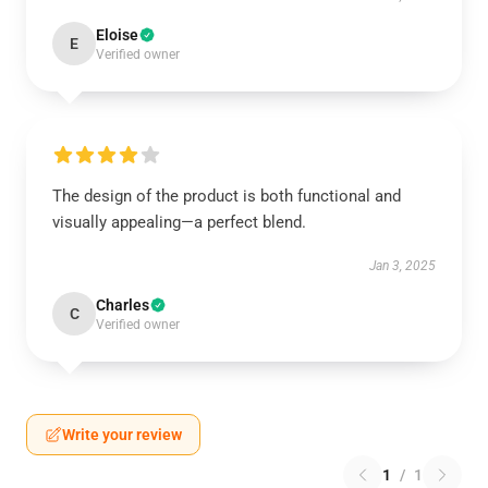
Eloise
E
Verified owner
The design of the product is both functional and
visually appealing—a perfect blend.
Jan 3, 2025
Charles
C
Verified owner
Write your review
1
/
1