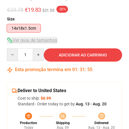
€24.78
€19.83
-20%
$21.55
Size
14x18x1.5cm
Ver guia de tamanhos
Quantity
ADICIONAR AO CARRINHO
Esta promoção termina em
01
:
31
:
54
Deliver to United States
Cost to ship:
$6.99
Standard - Order today to get by
Aug. 13 - Aug. 20
Production
Shipping
Delivered
Today
Aug. 09
Aug. 13 - Aug. 20