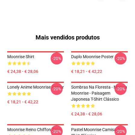
Mais vendidos produtos
Moonrise Shirt
Duplo Moonrise Poster
-20%
-20%
€ 24,38 - € 28,06
€ 18,21 - € 42,22
Lonely Anime Moonrise Poster
Sombras Na Floresta - Mística
-20%
-20%
Moonrise - Paisagem
Japonesa T-Shirt Clássico
€ 18,21 - € 42,22
€ 24,38 - € 28,06
Moonrise Reino Chiffon Topo
Pastel Moonrise Camisa T-
-20%
-20%