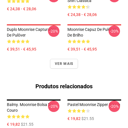
Shirt Clássica
€ 24,38 - € 28,06
€ 24,38 - € 28,06
Duplo Moonrise Capturador
Moonrise Capuz De Pulôver
-20%
-20%
De Pulôver
De Brilho
€ 39,51 - € 45,95
€ 39,51 - € 45,95
VER MAIS
Produtos relacionados
Balmy. Moonrise Bolsa De
Pastel Moonrise Zipper Pouch
-20%
-20%
Couro
€ 19,82
$21.55
€ 19,82
$21.55