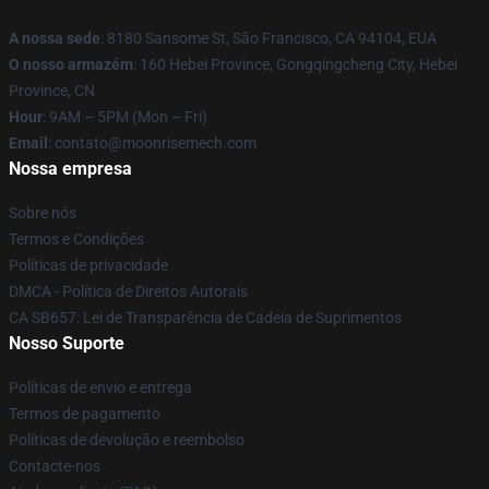
A nossa sede
: 8180 Sansome St, São Francisco, CA 94104, EUA
O nosso armazém
: 160 Hebei Province, Gongqingcheng City, Hebei
Province, CN
Hour
: 9AM – 5PM (Mon – Fri)
Email
: contato@moonrisemech.com
Nossa empresa
Sobre nós
Termos e Condições
Políticas de privacidade
DMCA - Política de Direitos Autorais
CA SB657: Lei de Transparência de Cadeia de Suprimentos
Nosso Suporte
Políticas de envio e entrega
Termos de pagamento
Políticas de devolução e reembolso
Contacte-nos