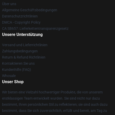
Über uns
Allgemeine Geschäftsbedingungen
Datenschutzrichtlinien
DMCA - Copyright Policy
CA SB657: Lieferkettentransparenzgesetz
Unsere Unterstützung
Versand und Lieferrichtlinien
Zahlungsbedingungen
Return & Refund Richtlinien
Kontaktieren Sie uns
Kundenhilfe (FAQ)
Whosale
Unser Shop
Wir bieten eine Vielzahl hochwertiger Produkte, die von unserem
erstklassigen Team entwickelt wurden. Sie sind nicht nur dazu
bestimmt, Ihren persönlichen Stil zu reflektieren; sie sind auch dazu
bestimmt, dass Sie sich zuversichtlich, erfüllt und bereit, am Tag zu