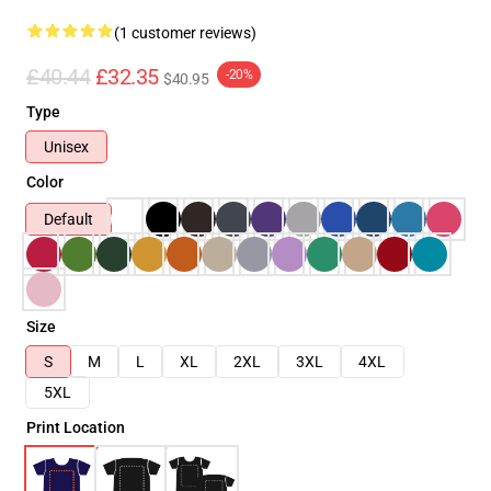
(1 customer reviews)
£40.44
£32.35
-20%
$40.95
Type
Unisex
Color
Default
Size
S
M
L
XL
2XL
3XL
4XL
5XL
Print Location