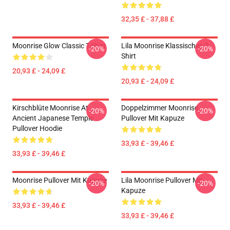
32,35 £ - 37,88 £
Moonrise Glow Classic T-Shirt
Lila Moonrise Klassisches T-
-20%
-20%
Shirt
20,93 £ - 24,09 £
20,93 £ - 24,09 £
Kirschblüte Moonrise At
Doppelzimmer Moonrise
-20%
-20%
Ancient Japanese Temple
Pullover Mit Kapuze
Pullover Hoodie
33,93 £ - 39,46 £
33,93 £ - 39,46 £
Moonrise Pullover Mit Kapuze
Lila Moonrise Pullover Mit
-20%
-20%
Kapuze
33,93 £ - 39,46 £
33,93 £ - 39,46 £