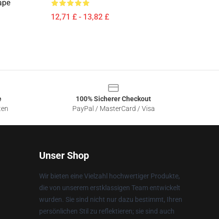
ape
12,71 £ - 13,82 £
e
100% Sicherer Checkout
ten
PayPal / MasterCard / Visa
Unser Shop
Wir bieten eine Vielzahl hochwertiger Produkte,
die von unserem erstklassigen Team entwickelt
wurden. Sie sind nicht nur dazu bestimmt, Ihren
persönlichen Stil zu reflektieren; sie sind auch