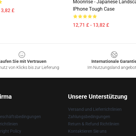
Moonrise - Japanese Landsc
IPhone Tough Case
13,82 £
12,71 £ - 13,82 £
aufen Sie mit Vertrauen
Internationale Garanti
utz von Klicks bis zur Lieferung
Im Nutzungsland angebo
irma
Unsere Unterstützung
Versand und Lieferrichtlinien
Geschäftsbedingungen
Zahlungsbedingungen
ichtlinien
Return & Refund Richtlinien
ight Policy
Kontaktieren Sie uns