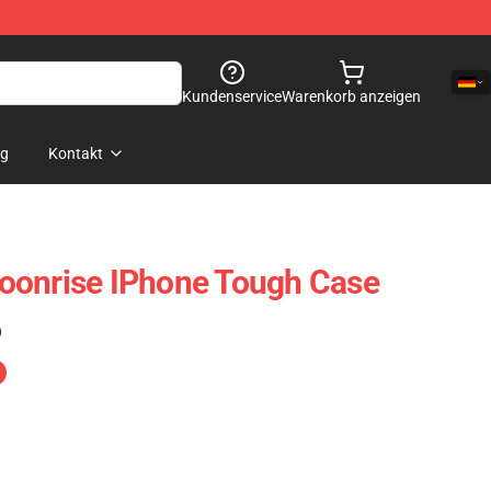
Kundenservice
Warenkorb anzeigen
og
Kontakt
oonrise IPhone Tough Case
)