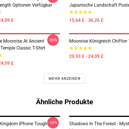
Length Optionen Verfügbar
Japanische Landschaft Post
24,09 £
15,64 £ - 36,26 £
-20%
te Moonrise At Ancient
Moonrise Königreich Chiffon
Temple Classic T-Shirt
20,93 £ - 24,09 £
24,09 £
MEHR ANZEIGEN
Ähnliche Produkte
-20%
 Kingdom IPhone Tough Case
Shadows In The Forest - Myst