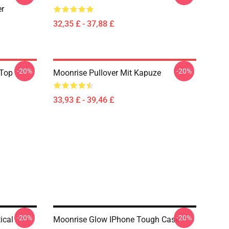
er
32,35 £ - 37,88 £
-20%
-20%
 Top
Moonrise Pullover Mit Kapuze
33,93 £ - 39,46 £
-20%
-20%
ical
Moonrise Glow IPhone Tough Case