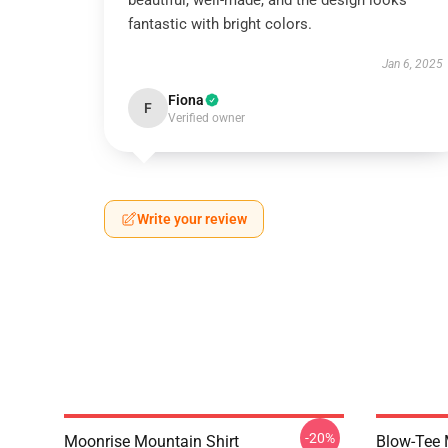
beautiful, well-made, and the design looks
fantastic with bright colors.
Jan 6, 2025
Fiona
F
Verified owner
Write your review
-20%
Moonrise Mountain Shirt
Blow-Tee 