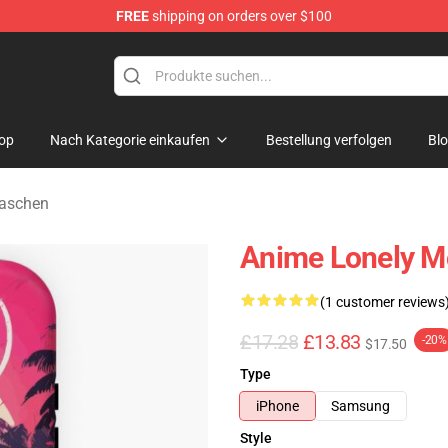
FREE
shipping on orders over $100
op
Nach Kategorie einkaufen
Bestellung verfolgen
Bl
Taschen
Anime Lonely M
(1 customer reviews
£17.28
£13.83
-20%
$17.50
Type
iPhone
Samsung
Style