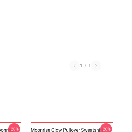
1
/
1
-20%
-20%
onrise -
Moonrise Glow Pullover Sweatshirt