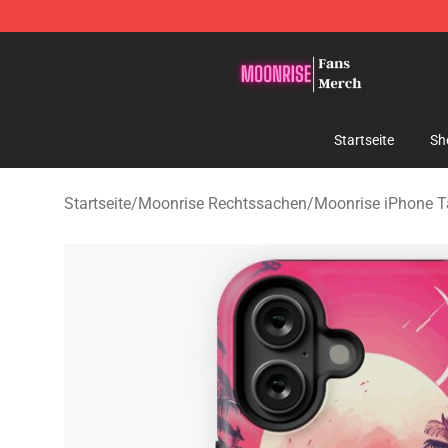
Moonrise Store - Official Moonrise Merchandise Shop
Startseite
Sh
Startseite
/
Moonrise Rechtssachen
/
Moonrise iPhone 