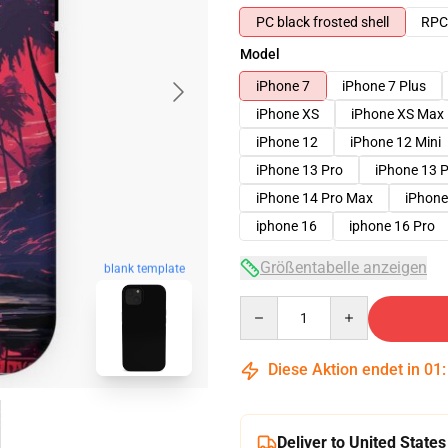
PC black frosted shell
RPC 
Model
iPhone 7
iPhone 7 Plus
iPhone XS
iPhone XS Max
iPhone 12
iPhone 12 Mini
iPhone 13 Pro
iPhone 13 
iPhone 14 Pro Max
iPhone
iphone 16
iphone 16 Pro
Größentabelle anzeigen
blank template
Quantity
Diese Aktion endet in
01
Deliver to United States