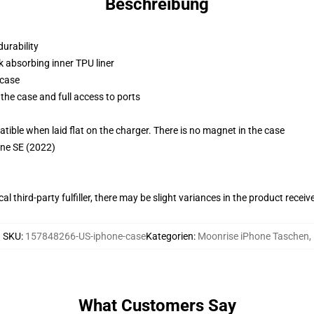
Beschreibung
durability
k absorbing inner TPU liner
 case
the case and full access to ports
g
le when laid flat on the charger. There is no magnet in the case
one SE (2022)
al third-party fulfiller, there may be slight variances in the product receiv
SKU
:
157848266-US-iphone-case
Kategorien
:
Moonrise iPhone Taschen
,
What Customers Say