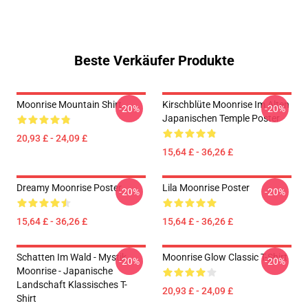
Beste Verkäufer Produkte
Moonrise Mountain Shirt
Kirschblüte Moonrise Im Alten
-20%
-20%
Japanischen Temple Poster
20,93 £ - 24,09 £
15,64 £ - 36,26 £
Dreamy Moonrise Poster
Lila Moonrise Poster
-20%
-20%
15,64 £ - 36,26 £
15,64 £ - 36,26 £
Schatten Im Wald - Mystik
Moonrise Glow Classic T-Shirt
-20%
-20%
Moonrise - Japanische
Landschaft Klassisches T-
20,93 £ - 24,09 £
Shirt