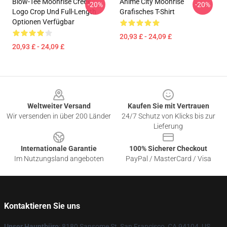
Blow-Tee Moonrise Creek
Anime City Moonrise
-20%
-20%
Logo Crop Und Full-Length
Grafisches T-Shirt
Optionen Verfügbar
20,93 £ - 24,09 £
20,93 £ - 24,09 £
Footer
Weltweiter Versand
Kaufen Sie mit Vertrauen
Wir versenden in über 200 Länder
24/7 Schutz von Klicks bis zur
Lieferung
Internationale Garantie
100% Sicherer Checkout
Im Nutzungsland angeboten
PayPal / MasterCard / Visa
Kontaktieren Sie uns
Unser Hauptbüro
: 8180 Sansome St, San Francisco, CA 94104, US