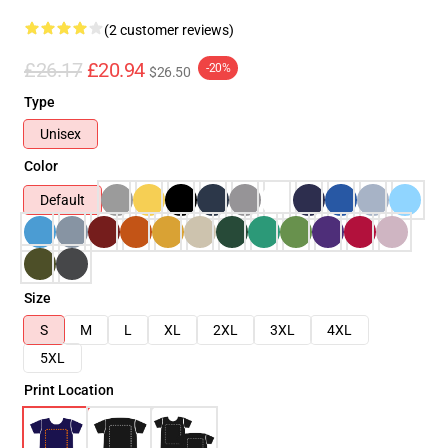
(2 customer reviews)
£26.17
£20.94
-20%
$26.50
Type
Unisex
Color
Default
Size
S
M
L
XL
2XL
3XL
4XL
5XL
Print Location