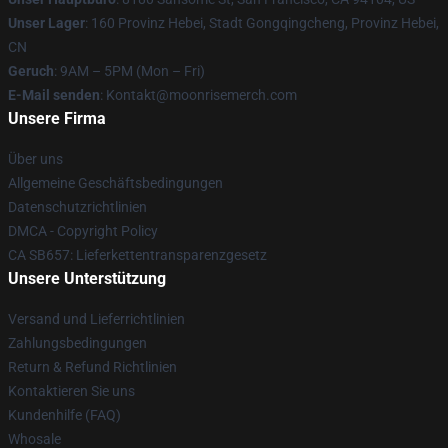
Unser Lager
: 160 Provinz Hebei, Stadt Gongqingcheng, Provinz Hebei,
CN
Geruch
: 9AM – 5PM (Mon – Fri)
E-Mail senden
: Kontakt@moonrisemerch.com
Unsere Firma
Über uns
Allgemeine Geschäftsbedingungen
Datenschutzrichtlinien
DMCA - Copyright Policy
CA SB657: Lieferkettentransparenzgesetz
Unsere Unterstützung
Versand und Lieferrichtlinien
Zahlungsbedingungen
Return & Refund Richtlinien
Kontaktieren Sie uns
Kundenhilfe (FAQ)
Whosale