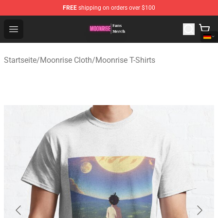
FREE
shipping on orders over $100
Moonrise Store - Official Moonrise Merchandise Shop
Open menu
Startseite
/
Moonrise Cloth
/
Moonrise T-Shirts