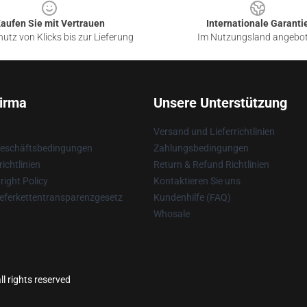
aufen Sie mit Vertrauen
Internationale Garanti
utz von Klicks bis zur Lieferung
Im Nutzungsland angebo
irma
Unsere Unterstützung
Versand und Lieferrichtlinien
Geschäftsbedingungen
Zahlungsbedingungen
ichtlinien
Return & Refund Richtlinien
ight Policy
Kontaktieren Sie uns
eferkettentransparenzgesetz
Kundenhilfe (FAQ)
Whosale
l rights reserved