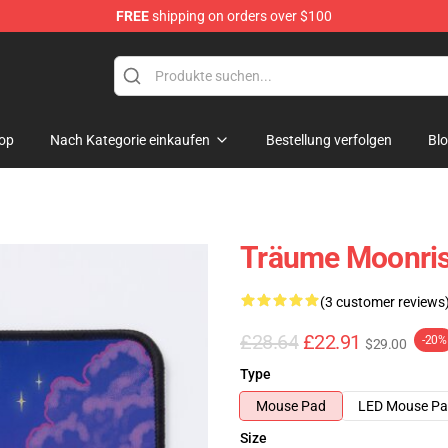
FREE
shipping on orders over $100
op
Nach Kategorie einkaufen
Bestellung verfolgen
Bl
Träume Moonri
(3 customer reviews
£28.64
£22.91
-20%
$29.00
Type
Mouse Pad
LED Mouse P
Size