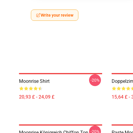
Write your review
-20%
Moonrise Shirt
Doppelzim
20,93 £ - 24,09 £
15,64 £ - 
-20%
Moonrise Königreich Chiffon Top
Paste Moo