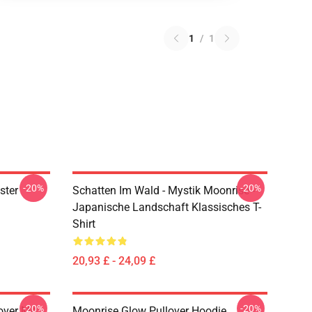
1
/
1
-20%
-20%
ster
Schatten Im Wald - Mystik Moonrise -
Japanische Landschaft Klassisches T-
Shirt
20,93 £ - 24,09 £
-20%
-20%
ver Mit
Moonrise Glow Pullover Hoodie