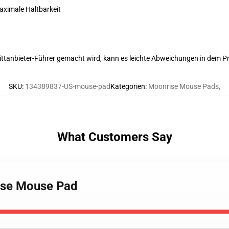
maximale Haltbarkeit
 Drittanbieter-Führer gemacht wird, kann es leichte Abweichungen in dem P
SKU
:
134389837-US-mouse-pad
Kategorien
:
Moonrise Mouse Pads
,
What Customers Say
ise Mouse Pad