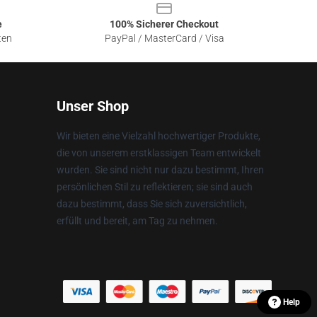
e
100% Sicherer Checkout
ten
PayPal / MasterCard / Visa
Unser Shop
Wir bieten eine Vielzahl hochwertiger Produkte,
die von unserem erstklassigen Team entwickelt
wurden. Sie sind nicht nur dazu bestimmt, Ihren
persönlichen Stil zu reflektieren; sie sind auch
dazu bestimmt, dass Sie sich zuversichtlich,
erfüllt und bereit, am Tag zu nehmen.
Help