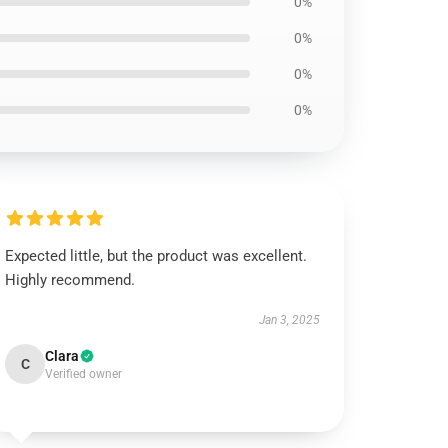
0%
0%
0%
0%
Expected little, but the product was excellent.
Highly recommend.
Jan 3, 2025
Clara
C
Verified owner