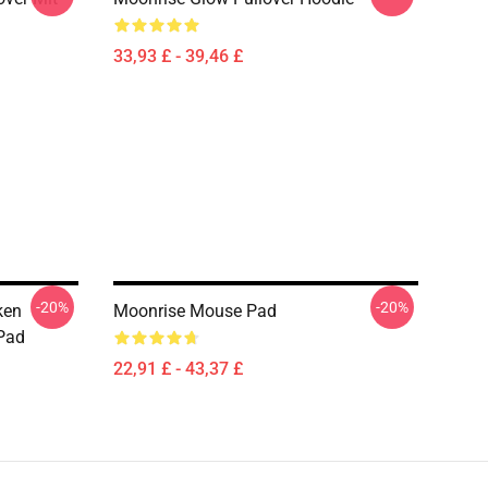
33,93 £ - 39,46 £
-20%
-20%
ken
Moonrise Mouse Pad
Pad
22,91 £ - 43,37 £