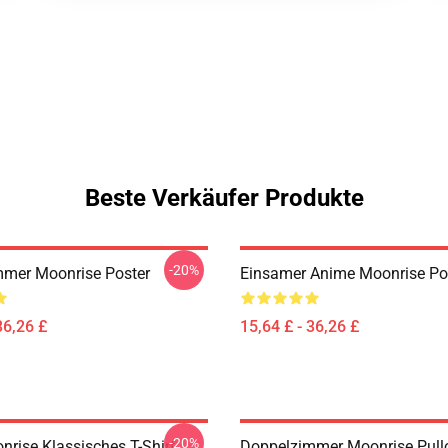
Beste Verkäufer Produkte
-20%
mer Moonrise Poster
Einsamer Anime Moonrise Po
36,26 £
15,64 £ - 36,26 £
-20%
nrise Klassisches T-Shirt
Doppelzimmer Moonrise Pullo