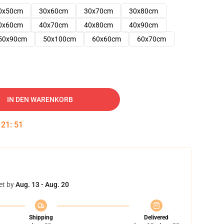
0x50cm
30x60cm
30x70cm
30x80cm
0x60cm
40x70cm
40x80cm
40x90cm
50x90cm
50x100cm
60x60cm
60x70cm
IN DEN WARENKORB
:
21
:
50
et by
Aug. 13 - Aug. 20
Shipping
Delivered