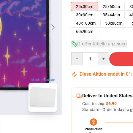
25x30cm
25x60cm
3
30x90cm
35x44cm
4
40x100cm
50x80cm
60x90cm
Größentabelle anzeigen
Quantity
Diese Aktion endet in
01
blank template
Deliver to United States
Cost to ship:
$6.99
Standard - Order today to g
Production