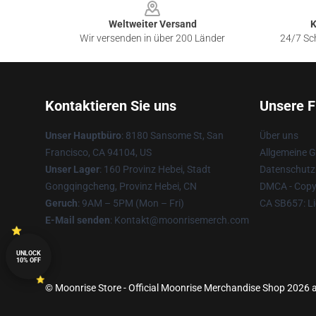
Weltweiter Versand
K
Wir versenden in über 200 Länder
24/7 Sch
Kontaktieren Sie uns
Unsere F
Unser Hauptbüro
: 8180 Sansome St, San
Über uns
Francisco, CA 94104, US
Allgemeine 
Unser Lager
: 160 Provinz Hebei, Stadt
Datenschutzr
Gongqingcheng, Provinz Hebei, CN
DMCA - Copyr
Geruch
: 9AM – 5PM (Mon – Fri)
CA SB657: Li
E-Mail senden
: Kontakt@moonrisemerch.com
UNLOCK
10% OFF
© Moonrise Store - Official Moonrise Merchandise Shop 2026 al