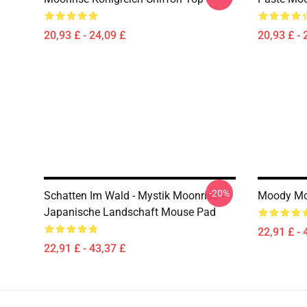
20,93 £ - 24,09 £
20,93 £ - 
-20%
Schatten Im Wald - Mystik Moonrise -
Moody Mo
Japanische Landschaft Mouse Pad
22,91 £ - 
22,91 £ - 43,37 £
Footer