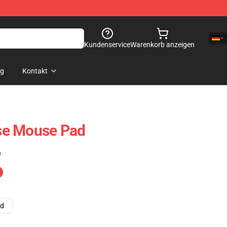
Kundenservice
Warenkorb anzeigen
og
Kontakt
se Mouse Pad
)
ad