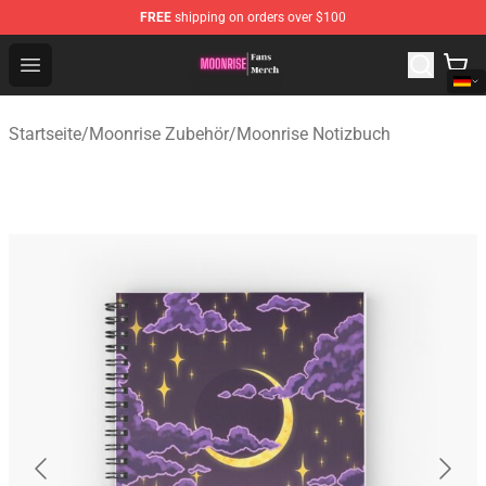
FREE
shipping on orders over $100
Moonrise Store - Official Moonrise Merchandise Shop
Open menu
Startseite
/
Moonrise Zubehör
/
Moonrise Notizbuch