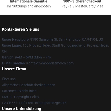
Internationale Garantie
100% Sicherer Checkout
Im Nutzungsland angeboten
PayPal / MasterCard / Visa
Kontaktieren Sie uns
Unser Hauptbüro
: 8180 Sansome St, San Francisco, CA 94104, US
Unser Lager
: 160 Provinz Hebei, Stadt Gongqingcheng, Provinz Hebei,
CN
Geruch
: 9AM – 5PM (Mon – Fri)
E-Mail senden
: Kontakt@moonrisemerch.com
Unsere Firma
Über uns
Allgemeine Geschäftsbedingungen
Datenschutzrichtlinien
DMCA - Copyright Policy
CA SB657: Lieferkettentransparenzgesetz
Unsere Unterstützung