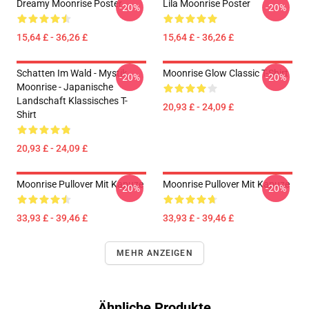
Dreamy Moonrise Poster
Lila Moonrise Poster
-20%
-20%
15,64 £ - 36,26 £
15,64 £ - 36,26 £
Schatten Im Wald - Mystik
Moonrise Glow Classic T-Shirt
-20%
-20%
Moonrise - Japanische
Landschaft Klassisches T-
20,93 £ - 24,09 £
Shirt
20,93 £ - 24,09 £
Moonrise Pullover Mit Kapuze
Moonrise Pullover Mit Kapuze
-20%
-20%
33,93 £ - 39,46 £
33,93 £ - 39,46 £
MEHR ANZEIGEN
Ähnliche Produkte