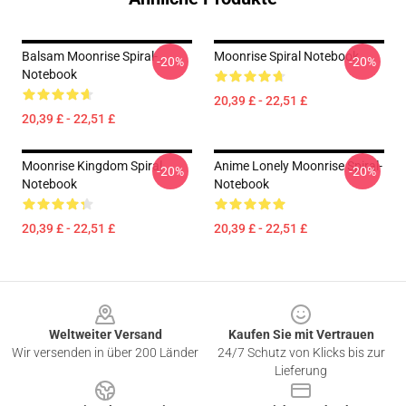
Balsam Moonrise Spiral-
Moonrise Spiral Notebook
-20%
-20%
Notebook
20,39 £ - 22,51 £
20,39 £ - 22,51 £
Moonrise Kingdom Spiral
Anime Lonely Moonrise Spiral-
-20%
-20%
Notebook
Notebook
20,39 £ - 22,51 £
20,39 £ - 22,51 £
Footer
Weltweiter Versand
Kaufen Sie mit Vertrauen
Wir versenden in über 200 Länder
24/7 Schutz von Klicks bis zur
Lieferung