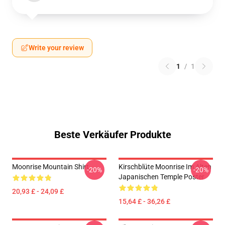
Write your review
1
/
1
Beste Verkäufer Produkte
Moonrise Mountain Shirt
Kirschblüte Moonrise Im Alten
-20%
-20%
Japanischen Temple Poster
20,93 £ - 24,09 £
15,64 £ - 36,26 £