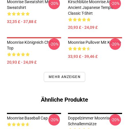
Moonrise Sweatshirt Mit
Kirschblüte Moonrise At
-20%
-20%
Sweatshirt
Ancient Japanese Temple
Classic T-Shirt
32,35 £ - 37,88 £
20,93 £ - 24,09 £
Moonrise Königreich Chiffon
Moonrise Pullover Mit Kapuze
-20%
-20%
Top
33,93 £ - 39,46 £
20,93 £ - 24,09 £
MEHR ANZEIGEN
Ähnliche Produkte
Moonrise Baseball Cap
Doppelzimmer Moonrise
-20%
-20%
Schnallenmütze