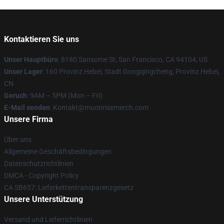
Kontaktieren Sie uns
Unser Hauptbüro
: 8180 Sansome St, San Francisco, CA 94104, US
Unser Lager
: 160 Provinz Hebei, Stadt Gongqingcheng, Provinz Hebei,
CN
Geruch
: 9AM – 5PM (Mon – Fri)
E-Mail senden
: Kontakt@moonrisemerch.com
Unsere Firma
Über uns
Allgemeine Geschäftsbedingungen
Datenschutzrichtlinien
DMCA - Copyright Policy
CA SB657: Lieferkettentransparenzgesetz
Unsere Unterstützung
Versand und Lieferrichtlinien