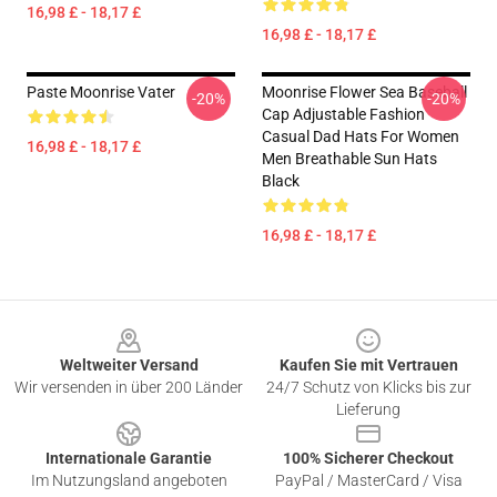
16,98 £ - 18,17 £
16,98 £ - 18,17 £
Paste Moonrise Vater
Moonrise Flower Sea Baseball
-20%
-20%
Cap Adjustable Fashion
Casual Dad Hats For Women
16,98 £ - 18,17 £
Men Breathable Sun Hats
Black
16,98 £ - 18,17 £
Footer
Weltweiter Versand
Kaufen Sie mit Vertrauen
Wir versenden in über 200 Länder
24/7 Schutz von Klicks bis zur
Lieferung
Internationale Garantie
100% Sicherer Checkout
Im Nutzungsland angeboten
PayPal / MasterCard / Visa