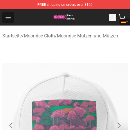
FREE
shipping on orders over $100
Moonrise Store - Official Moonrise Merchandise Shop
Open menu
Startseite
/
Moonrise Cloth
/
Moonrise Mützen und Mützen