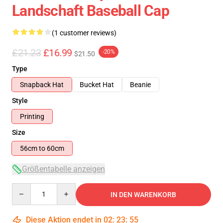
Landschaft Baseball Cap
(1 customer reviews)
£21.23
£16.99
-20%
$21.50
Type
Snapback Hat
Bucket Hat
Beanie
Style
Printing
Size
56cm to 60cm
Größentabelle anzeigen
Quantity
IN DEN WARENKORB
Diese Aktion endet in
02
:
23
:
54