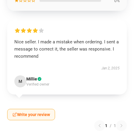
★☆☆☆☆
0%
Nice seller. I made a mistake when ordering. I sent a
message to correct it, the seller was responsive. I
recommend
Jan 2, 2025
Millie
M
Verified owner
Write your review
1
/
1