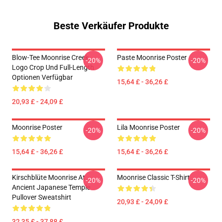
Beste Verkäufer Produkte
Blow-Tee Moonrise Creek
Paste Moonrise Poster
-20%
-20%
Logo Crop Und Full-Length
Optionen Verfügbar
15,64 £ - 36,26 £
20,93 £ - 24,09 £
Moonrise Poster
Lila Moonrise Poster
-20%
-20%
15,64 £ - 36,26 £
15,64 £ - 36,26 £
Kirschblüte Moonrise At
Moonrise Classic T-Shirt
-20%
-20%
Ancient Japanese Temple
Pullover Sweatshirt
20,93 £ - 24,09 £
32,35 £ - 37,88 £