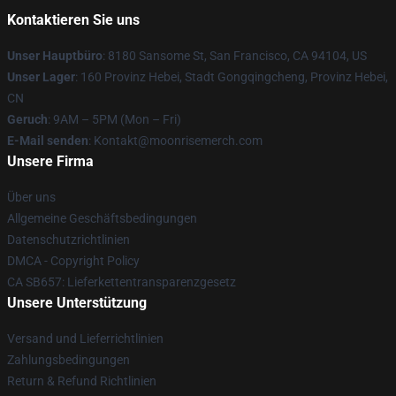
Kontaktieren Sie uns
Unser Hauptbüro
: 8180 Sansome St, San Francisco, CA 94104, US
Unser Lager
: 160 Provinz Hebei, Stadt Gongqingcheng, Provinz Hebei,
CN
Geruch
: 9AM – 5PM (Mon – Fri)
E-Mail senden
: Kontakt@moonrisemerch.com
Unsere Firma
Über uns
Allgemeine Geschäftsbedingungen
Datenschutzrichtlinien
DMCA - Copyright Policy
CA SB657: Lieferkettentransparenzgesetz
Unsere Unterstützung
Versand und Lieferrichtlinien
Zahlungsbedingungen
Return & Refund Richtlinien