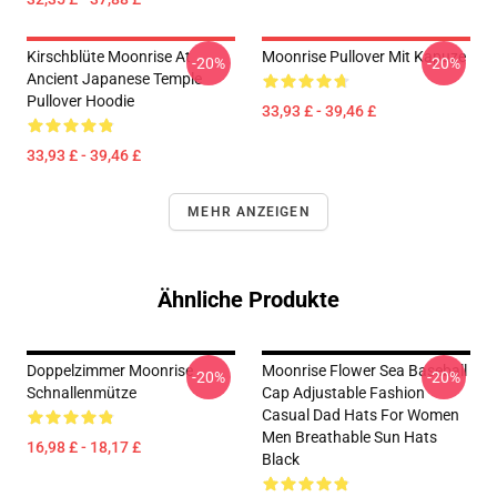
Kirschblüte Moonrise At
Moonrise Pullover Mit Kapuze
-20%
-20%
Ancient Japanese Temple
Pullover Hoodie
33,93 £ - 39,46 £
33,93 £ - 39,46 £
MEHR ANZEIGEN
Ähnliche Produkte
Doppelzimmer Moonrise
Moonrise Flower Sea Baseball
-20%
-20%
Schnallenmütze
Cap Adjustable Fashion
Casual Dad Hats For Women
Men Breathable Sun Hats
16,98 £ - 18,17 £
Black