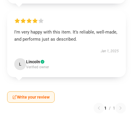
I’m very happy with this item. It’s reliable, well-made,
and performs just as described.
Jan 1, 2025
Lincoln
L
Verified owner
Write your review
1
/
1