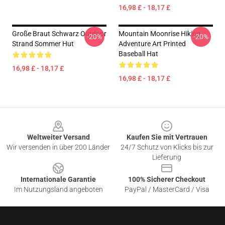
16,98 £ - 18,17 £
Große Braut Schwarz Outdoor
Mountain Moonrise Hiking
-20%
-20%
Strand Sommer Hut
Adventure Art Printed
Baseball Hat
16,98 £ - 18,17 £
16,98 £ - 18,17 £
Footer
Weltweiter Versand
Kaufen Sie mit Vertrauen
Wir versenden in über 200 Länder
24/7 Schutz von Klicks bis zur
Lieferung
Internationale Garantie
100% Sicherer Checkout
Im Nutzungsland angeboten
PayPal / MasterCard / Visa