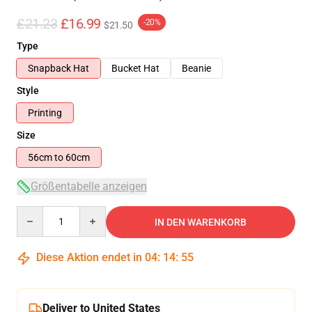
£21.23
£16.99
-20%
$21.50
Type
Snapback Hat
Bucket Hat
Beanie
Style
Printing
Size
56cm to 60cm
Größentabelle anzeigen
Quantity
IN DEN WARENKORB
Diese Aktion endet in
04
:
14
:
54
Deliver to United States