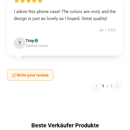
I adore this phone case! The colors are vivid, and the
design is just as lovely as I hoped. Great quality!
Jan 1, 2025
Troy
T
Verified owner
Write your review
1
/
1
Beste Verkäufer Produkte