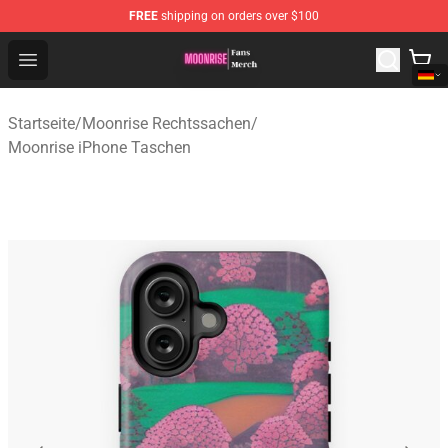
FREE
shipping on orders over $100
Moonrise Store - Official Moonrise Merchandise Shop
Open menu
Startseite
/
Moonrise Rechtssachen
/
Moonrise iPhone Taschen