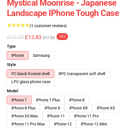
Mystical Moonrise - Japanese
Landscape IPhone Tough Case
(1 customer reviews)
£17.28
£13.83
-20%
$17.50
Type
iPhone
Samsung
Style
PC black frosted shell
RPC transparent soft shell
LPC glass phone case
Model
iPhone 7
iPhone 7 Plus
iPhone 8
iPhone 8 Plus
iPhone X
iPhone XR
iPhone XS
iPhone XS Max
iPhone 11
iPhone 11 Pro
iPhone 11 Pro Max
iPhone 12
iPhone 12 Mini