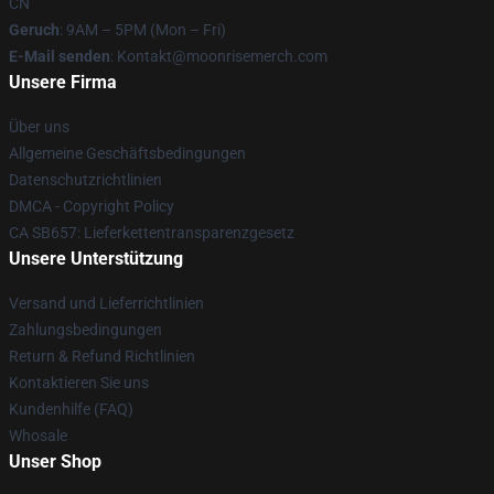
CN
Geruch
: 9AM – 5PM (Mon – Fri)
E-Mail senden
: Kontakt@moonrisemerch.com
Unsere Firma
Über uns
Allgemeine Geschäftsbedingungen
Datenschutzrichtlinien
DMCA - Copyright Policy
CA SB657: Lieferkettentransparenzgesetz
Unsere Unterstützung
Versand und Lieferrichtlinien
Zahlungsbedingungen
Return & Refund Richtlinien
Kontaktieren Sie uns
Kundenhilfe (FAQ)
Whosale
Unser Shop