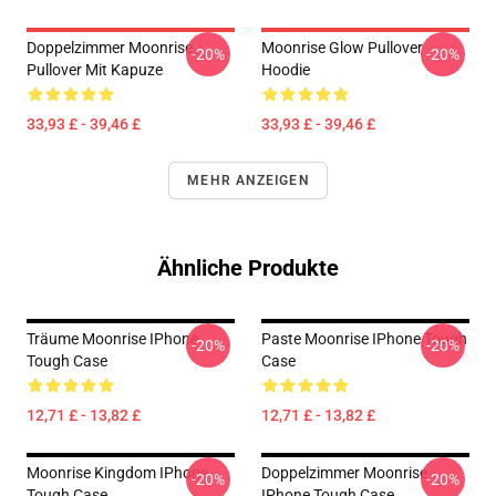
Doppelzimmer Moonrise
Moonrise Glow Pullover
-20%
-20%
Pullover Mit Kapuze
Hoodie
33,93 £ - 39,46 £
33,93 £ - 39,46 £
MEHR ANZEIGEN
Ähnliche Produkte
Träume Moonrise IPhone
Paste Moonrise IPhone Tough
-20%
-20%
Tough Case
Case
12,71 £ - 13,82 £
12,71 £ - 13,82 £
Moonrise Kingdom IPhone
Doppelzimmer Moonrise
-20%
-20%
Tough Case
IPhone Tough Case