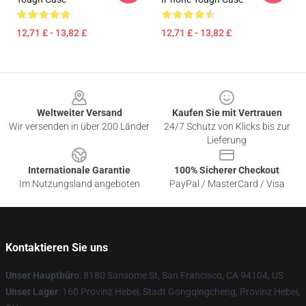
12,71 £ - 13,82 £
12,71 £ - 13,82 £
Footer
Weltweiter Versand
Kaufen Sie mit Vertrauen
Wir versenden in über 200 Länder
24/7 Schutz von Klicks bis zur
Lieferung
Internationale Garantie
100% Sicherer Checkout
Im Nutzungsland angeboten
PayPal / MasterCard / Visa
Kontaktieren Sie uns
Unser Hauptbüro
: 8180 Sansome St, San Francisco, CA 94104, US
Unser Lager
: 160 Provinz Hebei, Stadt Gongqingcheng, Provinz Hebei,