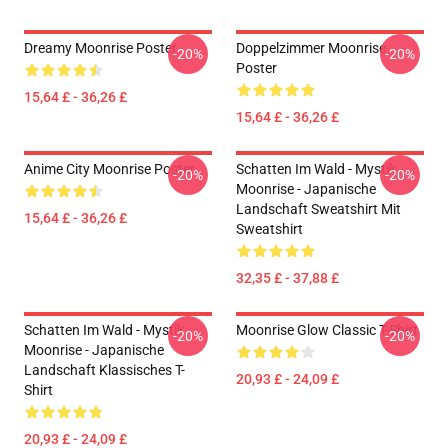
Dreamy Moonrise Poster
Doppelzimmer Moonrise
-20%
-20%
Poster
15,64 £ - 36,26 £
15,64 £ - 36,26 £
Anime City Moonrise Poster
Schatten Im Wald - Mystik
-20%
-20%
Moonrise - Japanische
Landschaft Sweatshirt Mit
15,64 £ - 36,26 £
Sweatshirt
32,35 £ - 37,88 £
Schatten Im Wald - Mystik
Moonrise Glow Classic T-Shirt
-20%
-20%
Moonrise - Japanische
Landschaft Klassisches T-
20,93 £ - 24,09 £
Shirt
20,93 £ - 24,09 £