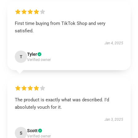
First time buying from TikTok Shop and very
satisfied.
Jan 4, 2025
Tyler
T
Verified owner
The product is exactly what was described. I’d
absolutely vouch for it.
Jan 3, 2025
Scott
S
Verified owner