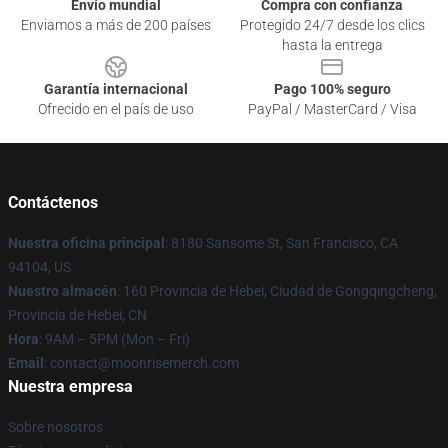
Envío mundial
Compra con confianza
Enviamos a más de 200 países
Protegido 24/7 desde los clics
hasta la entrega
Garantía internacional
Pago 100% seguro
Ofrecido en el país de uso
PayPal / MasterCard / Visa
Contáctenos
Nuestra oficina principal
: 8180 Sansome St, San Francisco, CA
94104, US
Nuestro almacén
: 160 Provincia de Hebei, Ciudad de Gongqingcheng,
Provincia de Hebei, CN
Hora
: 9AM – 5PM (Mon – Fri)
Email
: contact@moonrisemerch.com
Nuestra empresa
Sobre nosotros