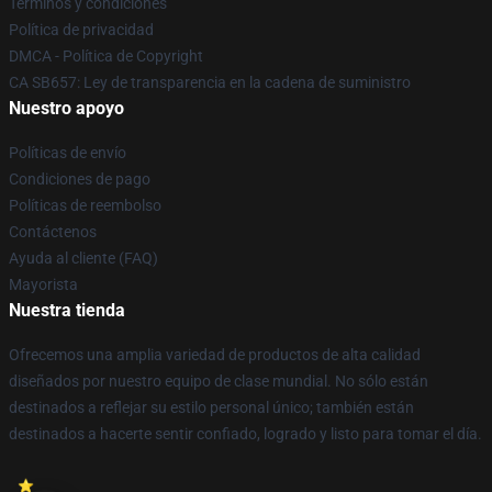
Términos y condiciones
Política de privacidad
DMCA - Política de Copyright
CA SB657: Ley de transparencia en la cadena de suministro
Nuestro apoyo
Políticas de envío
Condiciones de pago
Políticas de reembolso
Contáctenos
Ayuda al cliente (FAQ)
Mayorista
Nuestra tienda
Ofrecemos una amplia variedad de productos de alta calidad
diseñados por nuestro equipo de clase mundial. No sólo están
destinados a reflejar su estilo personal único; también están
destinados a hacerte sentir confiado, logrado y listo para tomar el día.