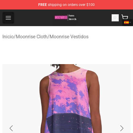
FREE
shipping on orders over $100
Moonrise Store - Official Moonrise Merchandise Shop
Open menu
Inicio
/
Moonrise Cloth
/
Moonrise Vestidos