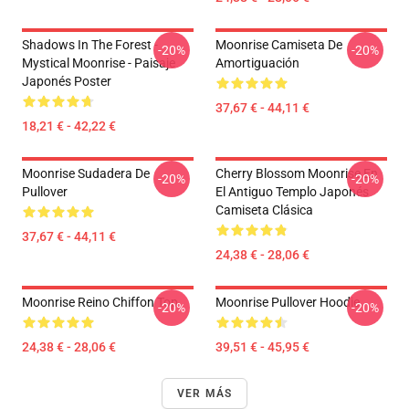
Shadows In The Forest -
Moonrise Camiseta De
-20%
-20%
Mystical Moonrise - Paisaje
Amortiguación
Japonés Poster
37,67 € - 44,11 €
18,21 € - 42,22 €
Moonrise Sudadera De
Cherry Blossom Moonrise En
-20%
-20%
Pullover
El Antiguo Templo Japonés
Camiseta Clásica
37,67 € - 44,11 €
24,38 € - 28,06 €
Moonrise Reino Chiffon Top
Moonrise Pullover Hoodie
-20%
-20%
24,38 € - 28,06 €
39,51 € - 45,95 €
VER MÁS