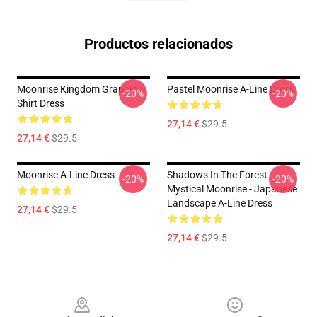
Productos relacionados
Moonrise Kingdom Graphic T-
Pastel Moonrise A-Line Dress
-20%
-20%
Shirt Dress
27,14 €
$29.5
27,14 €
$29.5
Moonrise A-Line Dress
Shadows In The Forest -
-20%
-20%
Mystical Moonrise - Japanese
Landscape A-Line Dress
27,14 €
$29.5
27,14 €
$29.5
Footer