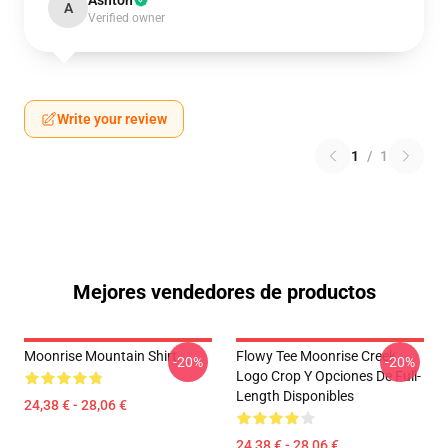
Ashton
A
Verified owner
Write your review
1
/
1
Mejores vendedores de productos
Moonrise Mountain Shirt
Flowy Tee Moonrise Creek
-20%
-20%
Logo Crop Y Opciones De Full-
Length Disponibles
24,38 € - 28,06 €
24,38 € - 28,06 €