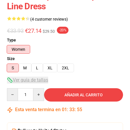
Line Dress
(4 customer reviews)
€33.93
€27.14
-20%
$29.50
Type
Women
Size
S
M
L
XL
2XL
Ver guía de tallas
Quantity
AÑADIR AL CARRITO
Esta venta termina en
01
:
33
:
54