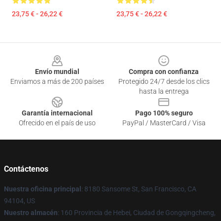
23,75 € - 26,22 €
23,75 € - 26,22 €
Footer
Envío mundial
Compra con confianza
Enviamos a más de 200 países
Protegido 24/7 desde los clics
hasta la entrega
Garantía internacional
Pago 100% seguro
Ofrecido en el país de uso
PayPal / MasterCard / Visa
Contáctenos
Nuestra oficina principal
: 8180 Sansome St, San Francisco, CA
94104, US
Nuestro almacén
: 160 Provincia de Hebei, Ciudad de Gongqingcheng,