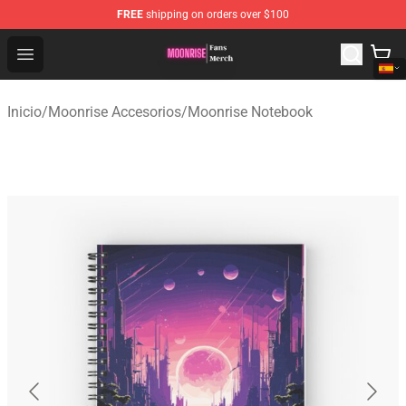
FREE
shipping on orders over $100
Moonrise Store - Official Moonrise Merchandise Shop
Open menu
Inicio
/
Moonrise Accesorios
/
Moonrise Notebook