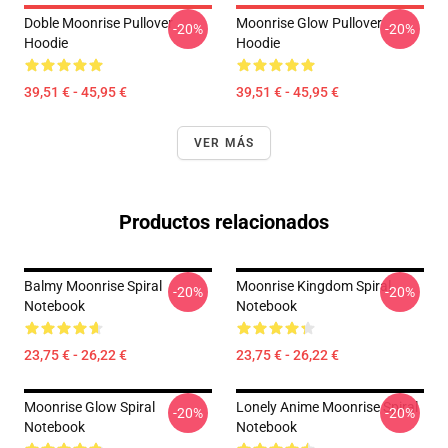
Doble Moonrise Pullover
Moonrise Glow Pullover
-20%
-20%
Hoodie
Hoodie
39,51 € - 45,95 €
39,51 € - 45,95 €
VER MÁS
Productos relacionados
Balmy Moonrise Spiral
Moonrise Kingdom Spiral
-20%
-20%
Notebook
Notebook
23,75 € - 26,22 €
23,75 € - 26,22 €
Moonrise Glow Spiral
Lonely Anime Moonrise Spiral
-20%
-20%
Notebook
Notebook