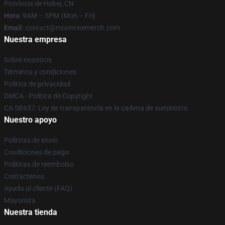
Provincia de Hebei, CN
Hora
: 9AM – 5PM (Mon – Fri)
Email
: contact@moonrisemerch.com
Nuestra empresa
Sobre nosotros
Términos y condiciones
Política de privacidad
DMCA - Política de Copyright
CA SB657: Ley de transparencia en la cadena de suministro
Nuestro apoyo
Políticas de envío
Condiciones de pago
Políticas de reembolso
Contáctenos
Ayuda al cliente (FAQ)
Mayorista
Nuestra tienda