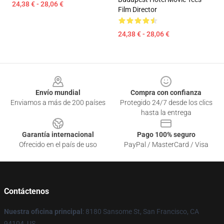
24,38 € - 28,06 €
Film Director
24,38 € - 28,06 €
Footer
Envío mundial
Compra con confianza
Enviamos a más de 200 países
Protegido 24/7 desde los clics
hasta la entrega
Garantía internacional
Pago 100% seguro
Ofrecido en el país de uso
PayPal / MasterCard / Visa
Contáctenos
Nuestra oficina principal
: 8180 Sansome St, San Francisco, CA
94104, US