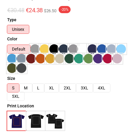
€30.48
€24.38
-20%
$26.50
Type
Unisex
Color
Default
Size
S
M
L
XL
2XL
3XL
4XL
5XL
Print Location