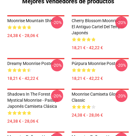
Mejores vendedores de productos
Moonrise Mountain Shirt
Cherry Blossom Moonrise En
-20%
-20%
El Antiguo Cartel Del Templo
Japonés
24,38 € - 28,06 €
18,21 € - 42,22 €
Dreamy Moonrise Poster
Púrpura Moonrise Poster
-20%
-20%
18,21 € - 42,22 €
18,21 € - 42,22 €
Shadows In The Forest -
Moonrise Camiseta Glow
-20%
-20%
Mystical Moonrise - Paisaje
Classic
Japonés Camiseta Clásica
24,38 € - 28,06 €
24,38 € - 28,06 €