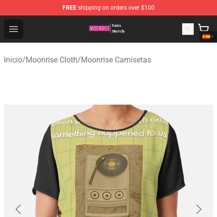
FREE
shipping on orders over $100
Moonrise Store - Official Moonrise Merchandise Shop
Open menu
Inicio
/
Moonrise Cloth
/
Moonrise Camisetas