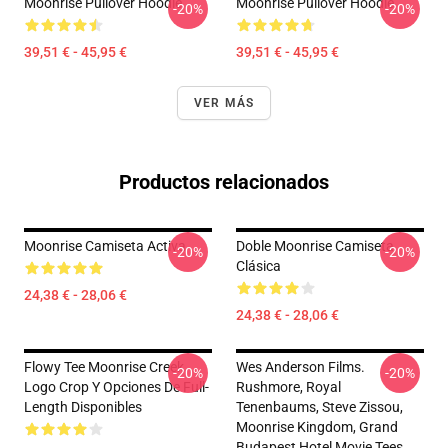
Moonrise Pullover Hoodie
Moonrise Pullover Hoodie
-20%
-20%
39,51 € - 45,95 €
39,51 € - 45,95 €
VER MÁS
Productos relacionados
Moonrise Camiseta Activa
Doble Moonrise Camiseta
-20%
-20%
Clásica
24,38 € - 28,06 €
24,38 € - 28,06 €
Flowy Tee Moonrise Creek
Wes Anderson Films.
-20%
-20%
Logo Crop Y Opciones De Full-
Rushmore, Royal
Length Disponibles
Tenenbaums, Steve Zissou,
Moonrise Kingdom, Grand
Budapest Hotel Movie Tees