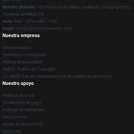
Nuestro almacén
: 160 Provincia de Hebei, Ciudad de Gongqingcheng,
Provincia de Hebei, CN
Hora
: 9AM – 5PM (Mon – Fri)
Email
: contact@moonrisemerch.com
Nuestra empresa
Sobre nosotros
Términos y condiciones
Política de privacidad
DMCA - Política de Copyright
CA SB657: Ley de transparencia en la cadena de suministro
Nuestro apoyo
Políticas de envío
Condiciones de pago
Políticas de reembolso
Contáctenos
Ayuda al cliente (FAQ)
Mayorista