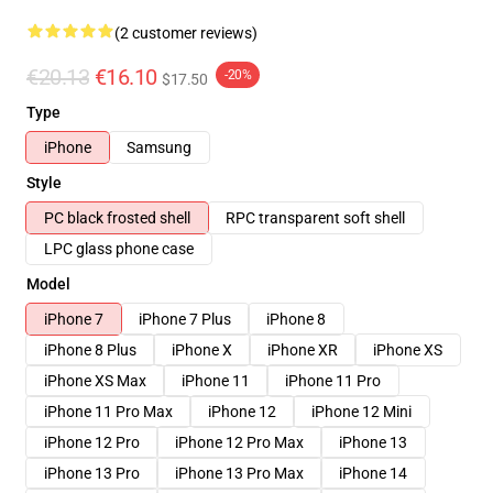
(2 customer reviews)
€20.13
€16.10
-20%
$17.50
Type
iPhone
Samsung
Style
PC black frosted shell
RPC transparent soft shell
LPC glass phone case
Model
iPhone 7
iPhone 7 Plus
iPhone 8
iPhone 8 Plus
iPhone X
iPhone XR
iPhone XS
iPhone XS Max
iPhone 11
iPhone 11 Pro
iPhone 11 Pro Max
iPhone 12
iPhone 12 Mini
iPhone 12 Pro
iPhone 12 Pro Max
iPhone 13
iPhone 13 Pro
iPhone 13 Pro Max
iPhone 14