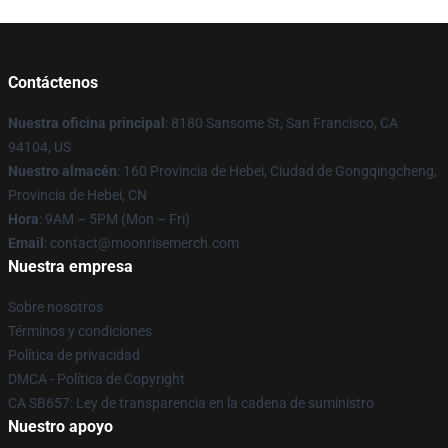
Contáctenos
Nuestra oficina principal
: 8180 Sansome St, San Francisco, CA
94104, US
Nuestro almacén
: 160 Provincia de Hebei, Ciudad de Gongqingcheng,
Provincia de Hebei, CN
Hora
: 9AM – 5PM (Mon – Fri)
Email
: contact@moonrisemerch.com
Nuestra empresa
Sobre nosotros
Términos y condiciones
Política de privacidad
DMCA - Política de Copyright
CA SB657: Ley de transparencia en la cadena de suministro
Nuestro apoyo