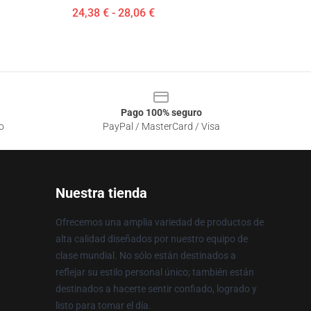
24,38 € - 28,06 €
Pago 100% seguro
o
PayPal / MasterCard / Visa
Nuestra tienda
Ofrecemos una amplia variedad de productos de
alta calidad diseñados por nuestro equipo de
clase mundial. No sólo están destinados a
reflejar su estilo personal único; también están
destinados a hacerte sentir confiado, logrado y
listo para tomar el día.