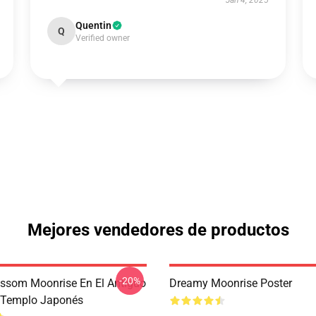
Jan 4, 2025
Quentin
Q
Verified owner
Mejores vendedores de productos
-20%
ossom Moonrise En El Antiguo
Dreamy Moonrise Poster
l Templo Japonés