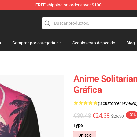
FREE
shipping on orders over $100
a
Comprar por categoría
Seguimiento de pedido
Blog
Anime Solitari
Gráfica
(3 customer reviews
€30.48
€24.38
-20%
$26.50
Type
Unisex