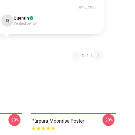
Jan 3, 2025
Quentin
Q
Verified owner
1
/
1
-20%
-20%
Púrpura Moonrise Poster