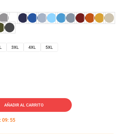
L
3XL
4XL
5XL
AÑADIR AL CARRITO
:
09
:
54