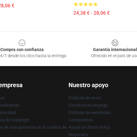
28,06 €
24,38 € - 28,06 €
Compra con confianza
Garantía internacional
4/7 desde los clics hasta la entrega
Ofrecido en el país de us
 empresa
Nuestro apoyo
ros
Políticas de envío
ondiciones
Condiciones de pago
rivacidad
Políticas de reembolso
ica de Copyright
Contáctenos
y de transparencia en la cadena de
Ayuda al cliente (FAQ)
Mayorista