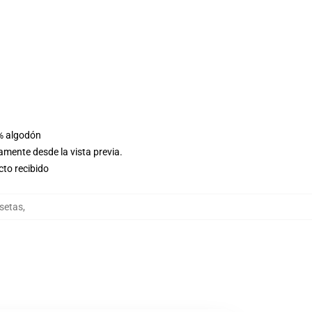
0% algodón
amente desde la vista previa.
cto recibido
setas
,