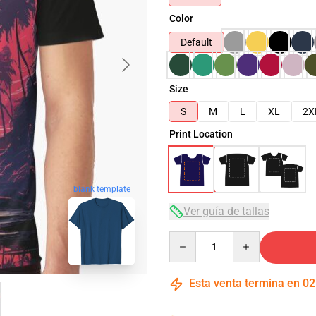
Color
Default
Size
S
M
L
XL
2X
Print Location
blank template
Ver guía de tallas
Quantity
Esta venta termina en
02