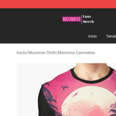
Moonrise Store - Official Moonrise Merchandise Shop
Inicio
Tiend
Inicio
/
Moonrise Cloth
/
Moonrise Camisetas