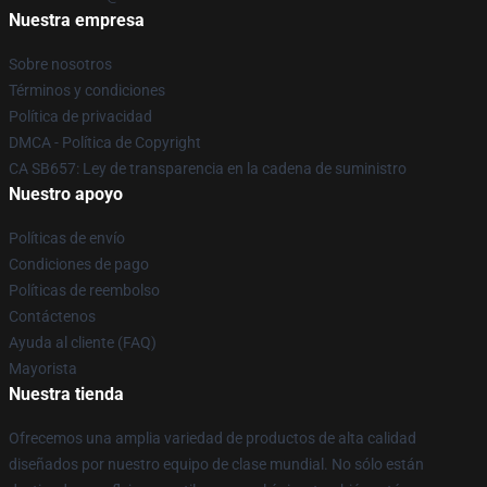
Nuestra empresa
Sobre nosotros
Términos y condiciones
Política de privacidad
DMCA - Política de Copyright
CA SB657: Ley de transparencia en la cadena de suministro
Nuestro apoyo
Políticas de envío
Condiciones de pago
Políticas de reembolso
Contáctenos
Ayuda al cliente (FAQ)
Mayorista
Nuestra tienda
Ofrecemos una amplia variedad de productos de alta calidad
diseñados por nuestro equipo de clase mundial. No sólo están