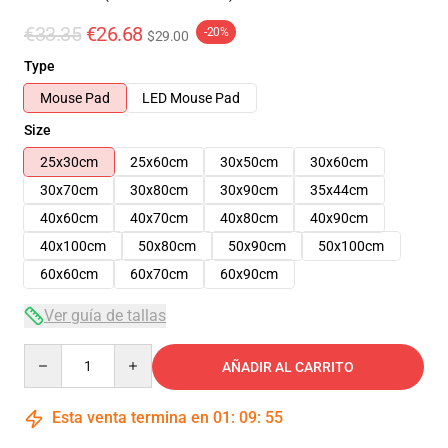
€33.35
€26.68
-20%
$29.00
Type
Mouse Pad
LED Mouse Pad
Size
25x30cm
25x60cm
30x50cm
30x60cm
30x70cm
30x80cm
30x90cm
35x44cm
40x60cm
40x70cm
40x80cm
40x90cm
40x100cm
50x80cm
50x90cm
50x100cm
60x60cm
60x70cm
60x90cm
Ver guía de tallas
Quantity
AÑADIR AL CARRITO
Esta venta termina en
01
:
09
:
54