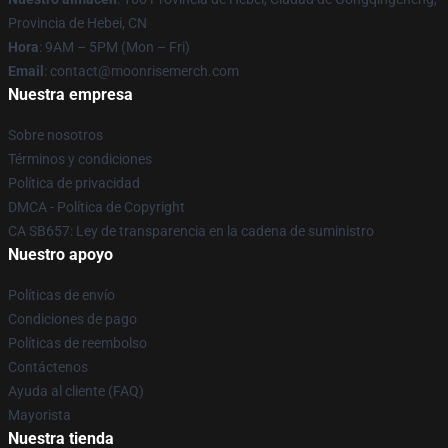
Provincia de Hebei, CN
Hora
: 9AM – 5PM (Mon – Fri)
Email
: contact@moonrisemerch.com
Nuestra empresa
Sobre nosotros
Términos y condiciones
Política de privacidad
DMCA - Política de Copyright
CA SB657: Ley de transparencia en la cadena de suministro
Nuestro apoyo
Políticas de envío
Condiciones de pago
Políticas de reembolso
Contáctenos
Ayuda al cliente (FAQ)
Mayorista
Nuestra tienda