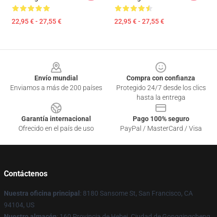
22,95 € - 27,55 €
22,95 € - 27,55 €
Footer
Envío mundial
Compra con confianza
Enviamos a más de 200 países
Protegido 24/7 desde los clics
hasta la entrega
Garantía internacional
Pago 100% seguro
Ofrecido en el país de uso
PayPal / MasterCard / Visa
Contáctenos
Nuestra oficina principal
: 8180 Sansome St, San Francisco, CA
94104, US
Nuestro almacén
: 160 Provincia de Hebei, Ciudad de Gongqingcheng,