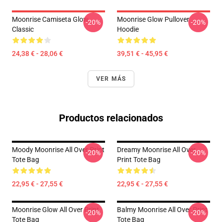
Moonrise Camiseta Glow
Moonrise Glow Pullover
-20%
-20%
Classic
Hoodie
24,38 € - 28,06 €
39,51 € - 45,95 €
VER MÁS
Productos relacionados
Moody Moonrise All Over Print
Dreamy Moonrise All Over
-20%
-20%
Tote Bag
Print Tote Bag
22,95 € - 27,55 €
22,95 € - 27,55 €
Moonrise Glow All Over Print
Balmy Moonrise All Over Print
-20%
-20%
Tote Bag
Tote Bag