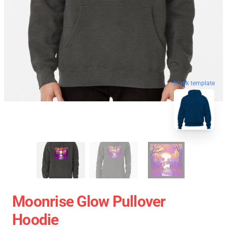
blank template
Moonrise Glow Pullover
Hoodie