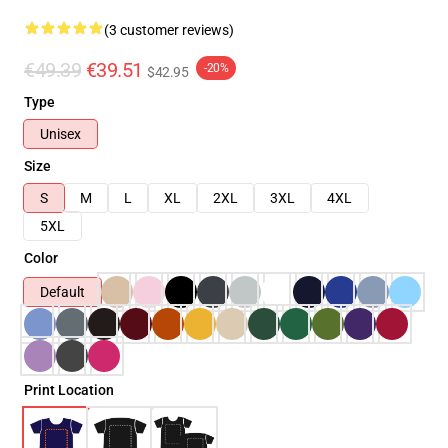
(3 customer reviews)
€49.39
€39.51
-20%
$42.95
Type
Unisex
Size
S
M
L
XL
2XL
3XL
4XL
5XL
Color
Default
Print Location