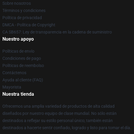
Sobre nosotros
Términos y condiciones
Política de privacidad
DMCA - Política de Copyright
CA SB657: Ley de transparencia en la cadena de suministro
Nuestro apoyo
Políticas de envío
Condiciones de pago
Políticas de reembolso
Contáctenos
Ayuda al cliente (FAQ)
Mayorista
Nuestra tienda
Ofrecemos una amplia variedad de productos de alta calidad
diseñados por nuestro equipo de clase mundial. No sólo están
destinados a reflejar su estilo personal único; también están
destinados a hacerte sentir confiado, logrado y listo para tomar el día.