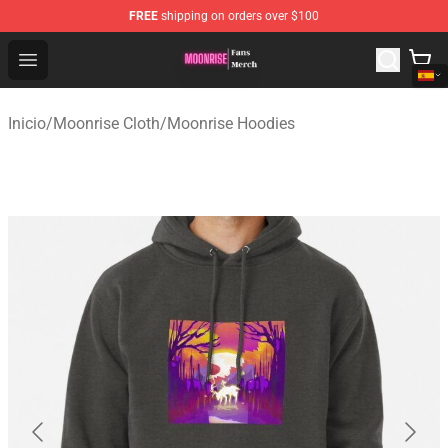
FREE
shipping on orders over $100
Moonrise Store - Official Moonrise Merchandise Shop
Open menu
Inicio
/
Moonrise Cloth
/
Moonrise Hoodies