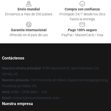
Envío mundial
Compra con confianza
Enviamos a más de 200 países
Protegido 24/7 desde los clics
hasta la entrega
Garantía internacional
Pago 100% seguro
Ofrecido en el país de uso
PayPal / MasterCard / Visa
Contáctenos
Nuestra oficina principal
: 8180 Sansome St, San Francisco, CA
94104, US
Nuestro almacén
: 160 Provincia de Hebei, Ciudad de Gongqingcheng,
Provincia de Hebei, CN
Hora
: 9AM – 5PM (Mon – Fri)
Email
: contact@moonrisemerch.com
Nuestra empresa