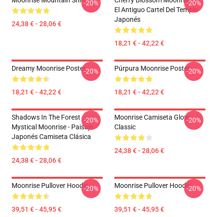
Moonrise Mountain Shirt
Cherry Blossom Moonrise En
-20%
-20%
El Antiguo Cartel Del Templo
Japonés
24,38 € - 28,06 €
18,21 € - 42,22 €
Dreamy Moonrise Poster
Púrpura Moonrise Poster
-20%
-20%
18,21 € - 42,22 €
18,21 € - 42,22 €
Shadows In The Forest -
Moonrise Camiseta Glow
-20%
-20%
Mystical Moonrise - Paisaje
Classic
Japonés Camiseta Clásica
24,38 € - 28,06 €
24,38 € - 28,06 €
Moonrise Pullover Hoodie
Moonrise Pullover Hoodie
-20%
-20%
39,51 € - 45,95 €
39,51 € - 45,95 €