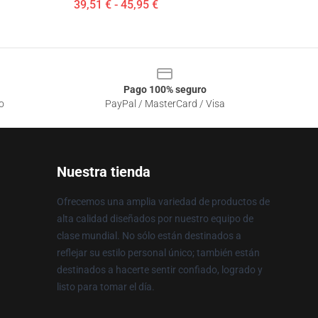
39,51 € - 45,95 €
Pago 100% seguro
o
PayPal / MasterCard / Visa
Nuestra tienda
Ofrecemos una amplia variedad de productos de
alta calidad diseñados por nuestro equipo de
clase mundial. No sólo están destinados a
reflejar su estilo personal único; también están
destinados a hacerte sentir confiado, logrado y
listo para tomar el día.