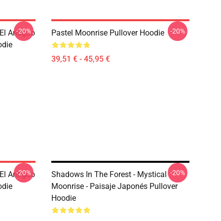
-20%
-20%
El Antiguo
Pastel Moonrise Pullover Hoodie
odie
39,51 € - 45,95 €
-20%
-20%
El Antiguo
Shadows In The Forest - Mystical
odie
Moonrise - Paisaje Japonés Pullover
Hoodie