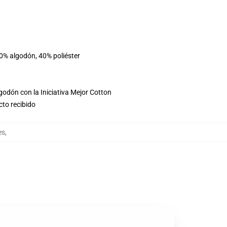
60% algodón, 40% poliéster
godón con la Iniciativa Mejor Cotton
cto recibido
es
,