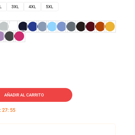
L
3XL
4XL
5XL
AÑADIR AL CARRITO
:
27
:
54