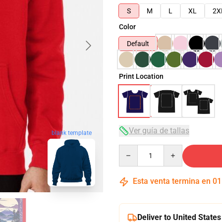
S
M
L
XL
2X
Color
Default
Print Location
Ver guía de tallas
blank template
Quantity
Esta venta termina en
01
Deliver to United States