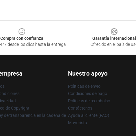
Compra con confianza
Garantía internacional
4/7 desde los clics hasta la entrega
Ofrecido en el país de us
 empresa
Nuestro apoyo
ros
Políticas de envío
ondiciones
Condiciones de pago
rivacidad
Políticas de reembolso
ica de Copyright
Contáctenos
y de transparencia en la cadena de
Ayuda al cliente (FAQ)
Mayorista