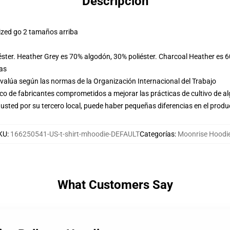
Descripción
ized go 2 tamaños arriba
éster. Heather Grey es 70% algodón, 30% poliéster. Charcoal Heather es 
las
evalúa según las normas de la Organización Internacional del Trabajo
o de fabricantes comprometidos a mejorar las prácticas de cultivo de al
usted por su tercero local, puede haber pequeñas diferencias en el produ
KU
:
166250541-US-t-shirt-mhoodie-DEFAULT
Categorías
:
Moonrise Hoodi
What Customers Say