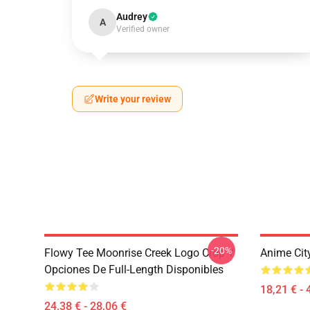
Audrey
A
Verified owner
Write your review
-20%
Flowy Tee Moonrise Creek Logo Crop Y
Anime Cit
Opciones De Full-Length Disponibles
18,21 € - 
24,38 € - 28,06 €