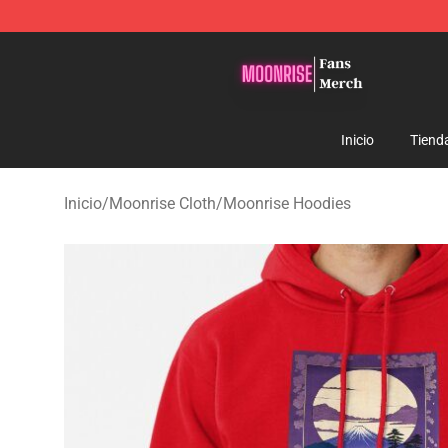
Moonrise Store - Official Moonrise Merchandise Shop
Inicio
Tiend
Inicio
/
Moonrise Cloth
/
Moonrise Hoodies