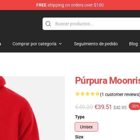
FREE
shipping on orders over $100
a
Comprar por categoría
Seguimiento de pedido
Blog
Púrpura Moonris
(1 customer reviews
€49.39
€39.51
-20%
$42.95
Type
Unisex
Size