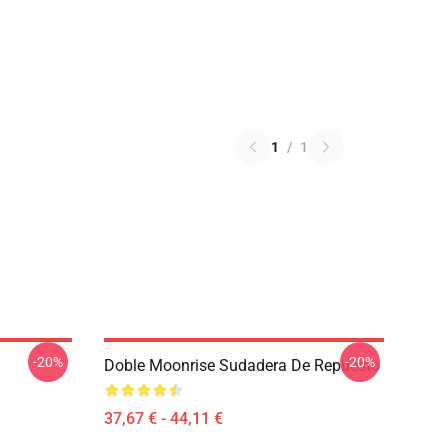
1
/
1
-20%
-20%
Doble Moonrise Sudadera De Repuesto
37,67 € - 44,11 €