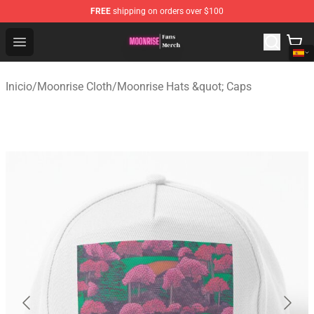
FREE
shipping on orders over $100
Moonrise Store - Official Moonrise Merchandise Shop
Open menu
Inicio
/
Moonrise Cloth
/
Moonrise Hats &quot; Caps