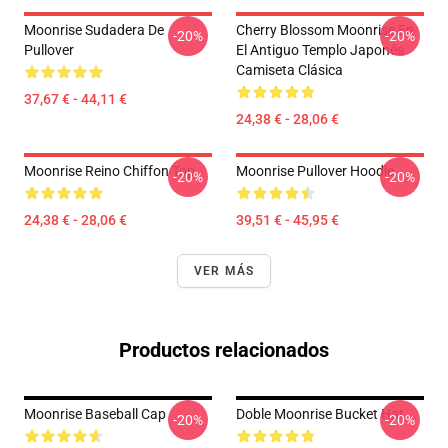
Moonrise Sudadera De
Cherry Blossom Moonrise En
-20%
-20%
Pullover
El Antiguo Templo Japonés
Camiseta Clásica
37,67 € - 44,11 €
24,38 € - 28,06 €
Moonrise Reino Chiffon Top
Moonrise Pullover Hoodie
-20%
-20%
24,38 € - 28,06 €
39,51 € - 45,95 €
VER MÁS
Productos relacionados
Moonrise Baseball Cap
Doble Moonrise Bucket Hat
-20%
-20%