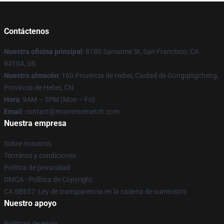
Contáctenos
Nuestra oficina principal
: 8180 Sansome St, San Francisco, CA
94104, US
Nuestro almacén
: 160 Provincia de Hebei, Ciudad de Gongqingcheng,
Provincia de Hebei, CN
Hora
: 9AM – 5PM (Mon – Fri)
Email
: contact@moonrisemerch.com
Nuestra empresa
Sobre nosotros
Términos y condiciones
Política de privacidad
DMCA - Política de Copyright
CA SB657: Ley de transparencia en la cadena de suministro
Nuestro apoyo
Políticas de envío