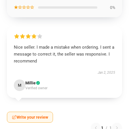
★☆☆☆☆
0%
Nice seller. I made a mistake when ordering. I sent a
message to correct it, the seller was responsive. I
recommend
Jan 2, 2025
Millie
M
Verified owner
Write your review
1
/
1