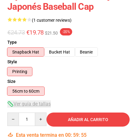
Japonés Baseball Cap
(1 customer reviews)
€24.73
€19.78
-20%
$21.50
Type
Snapback Hat
Bucket Hat
Beanie
Style
Printing
Size
56cm to 60cm
Ver guía de tallas
Quantity
AÑADIR AL CARRITO
Esta venta termina en
00
:
59
:
54