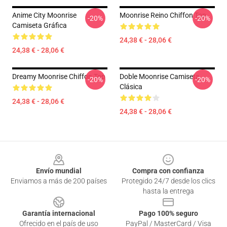
Anime City Moonrise
Moonrise Reino Chiffon Top
-20%
-20%
Camiseta Gráfica
24,38 € - 28,06 €
24,38 € - 28,06 €
Dreamy Moonrise Chiffon Top
Doble Moonrise Camiseta
-20%
-20%
Clásica
24,38 € - 28,06 €
24,38 € - 28,06 €
Footer
Envío mundial
Compra con confianza
Enviamos a más de 200 países
Protegido 24/7 desde los clics
hasta la entrega
Garantía internacional
Pago 100% seguro
Ofrecido en el país de uso
PayPal / MasterCard / Visa