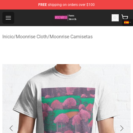
FREE
shipping on orders over $100
Moonrise Store - Official Moonrise Merchandise Shop
Open menu
Inicio
/
Moonrise Cloth
/
Moonrise Camisetas