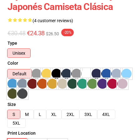
Japonés Camiseta Clásica
(4 customer reviews)
€30.48
€24.38
-20%
$26.50
Type
Unisex
Color
Default
Size
S
M
L
XL
2XL
3XL
4XL
5XL
Print Location