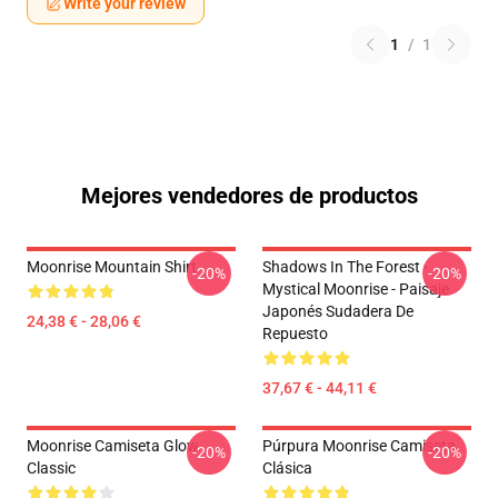
Write your review
1
/
1
Mejores vendedores de productos
Moonrise Mountain Shirt
Shadows In The Forest -
-20%
-20%
Mystical Moonrise - Paisaje
Japonés Sudadera De
24,38 € - 28,06 €
Repuesto
37,67 € - 44,11 €
Moonrise Camiseta Glow
Púrpura Moonrise Camiseta
-20%
-20%
Classic
Clásica