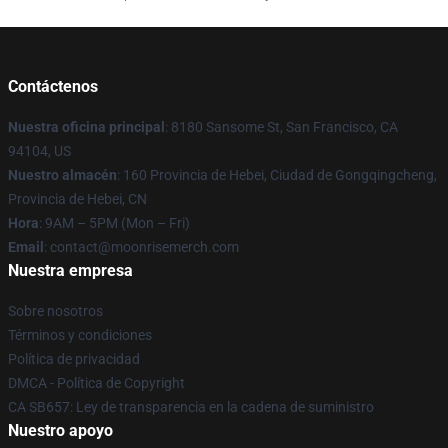
Contáctenos
Nuestra oficina principal
: 8180 Sansome St, San Francisco, CA
94104, US
Nuestro almacén
: 160 Provincia de Hebei, Ciudad de Gongqingcheng,
Provincia de Hebei, CN
Hora
: 9AM – 5PM (Mon – Fri)
Email
: contact@moonrisemerch.com
Nuestra empresa
Sobre nosotros
Términos y condiciones
Política de privacidad
DMCA - Política de Copyright
CA SB657: Ley de transparencia en la cadena de suministro
Nuestro apoyo