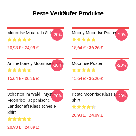
Beste Verkäufer Produkte
Moonrise Mountain Shirt
Moody Moonrise Poster
-20%
-20%
20,93 £ - 24,09 £
15,64 £ - 36,26 £
Anime Lonely Moonrise Poster
Moonrise Poster
-20%
-20%
15,64 £ - 36,26 £
15,64 £ - 36,26 £
Schatten Im Wald - Mystik
Paste Moonrise Klassisches T-
-20%
-20%
Moonrise - Japanische
Shirt
Landschaft Klassisches T-
Shirt
20,93 £ - 24,09 £
20,93 £ - 24,09 £