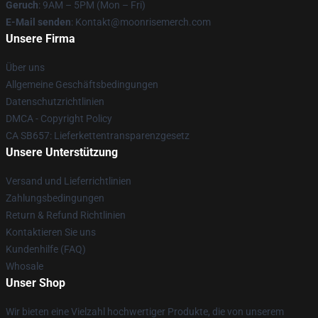
Geruch
: 9AM – 5PM (Mon – Fri)
E-Mail senden
: Kontakt@moonrisemerch.com
Unsere Firma
Über uns
Allgemeine Geschäftsbedingungen
Datenschutzrichtlinien
DMCA - Copyright Policy
CA SB657: Lieferkettentransparenzgesetz
Unsere Unterstützung
Versand und Lieferrichtlinien
Zahlungsbedingungen
Return & Refund Richtlinien
Kontaktieren Sie uns
Kundenhilfe (FAQ)
Whosale
Unser Shop
Wir bieten eine Vielzahl hochwertiger Produkte, die von unserem