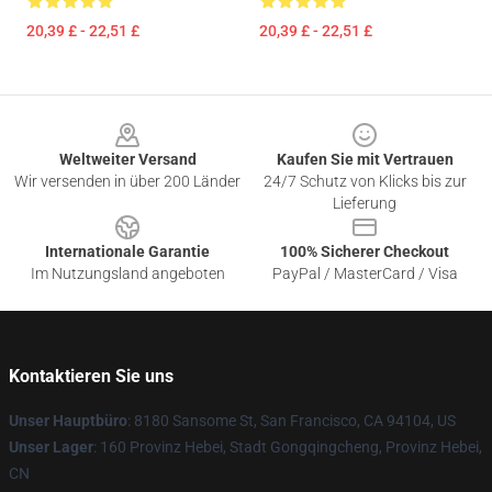
20,39 £ - 22,51 £
20,39 £ - 22,51 £
Footer
Weltweiter Versand
Kaufen Sie mit Vertrauen
Wir versenden in über 200 Länder
24/7 Schutz von Klicks bis zur
Lieferung
Internationale Garantie
100% Sicherer Checkout
Im Nutzungsland angeboten
PayPal / MasterCard / Visa
Kontaktieren Sie uns
Unser Hauptbüro
: 8180 Sansome St, San Francisco, CA 94104, US
Unser Lager
: 160 Provinz Hebei, Stadt Gongqingcheng, Provinz Hebei,
CN