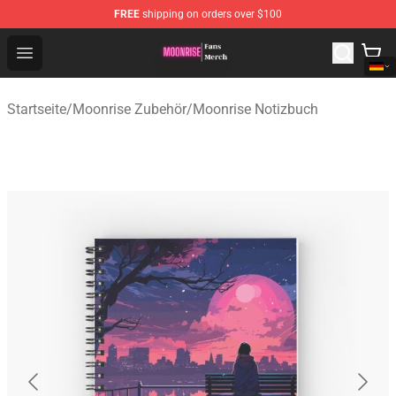
FREE
shipping on orders over $100
Moonrise Store - Official Moonrise Merchandise Shop
Open menu
Startseite
/
Moonrise Zubehör
/
Moonrise Notizbuch