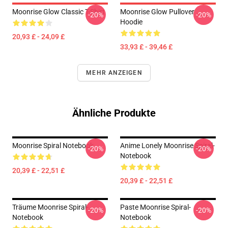
Moonrise Glow Classic T-Shirt
Moonrise Glow Pullover
-20%
-20%
Hoodie
20,93 £ - 24,09 £
33,93 £ - 39,46 £
MEHR ANZEIGEN
Ähnliche Produkte
Moonrise Spiral Notebook
Anime Lonely Moonrise Spiral-
-20%
-20%
Notebook
20,39 £ - 22,51 £
20,39 £ - 22,51 £
Träume Moonrise Spiral-
Paste Moonrise Spiral-
-20%
-20%
Notebook
Notebook