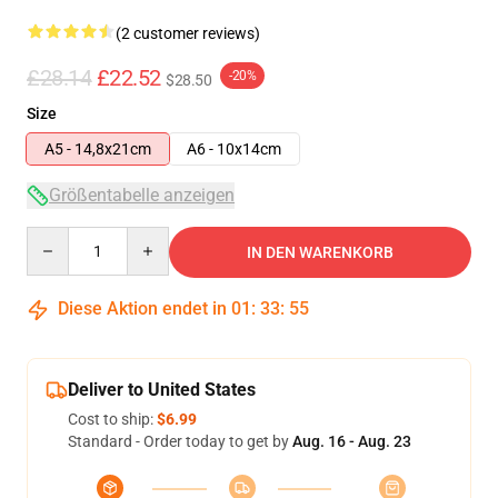
(2 customer reviews)
£28.14
£22.52
-20%
$28.50
Size
A5 - 14,8x21cm
A6 - 10x14cm
Größentabelle anzeigen
Quantity
IN DEN WARENKORB
Diese Aktion endet in
01
:
33
:
54
Deliver to United States
Cost to ship:
$6.99
Standard - Order today to get by
Aug. 16 - Aug. 23