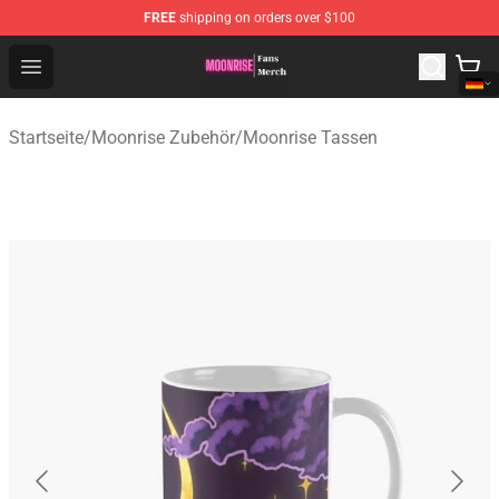
FREE
shipping on orders over $100
Moonrise Store - Official Moonrise Merchandise Shop
Open menu
Startseite
/
Moonrise Zubehör
/
Moonrise Tassen