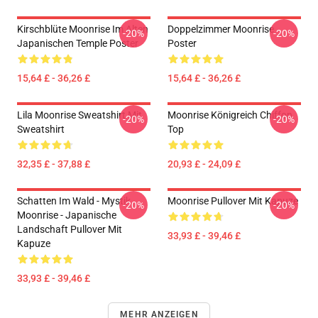
Kirschblüte Moonrise Im Alten
Doppelzimmer Moonrise
-20%
-20%
Japanischen Temple Poster
Poster
15,64 £ - 36,26 £
15,64 £ - 36,26 £
Lila Moonrise Sweatshirt Mit
Moonrise Königreich Chiffon
-20%
-20%
Sweatshirt
Top
32,35 £ - 37,88 £
20,93 £ - 24,09 £
Schatten Im Wald - Mystik
Moonrise Pullover Mit Kapuze
-20%
-20%
Moonrise - Japanische
Landschaft Pullover Mit
33,93 £ - 39,46 £
Kapuze
33,93 £ - 39,46 £
MEHR ANZEIGEN