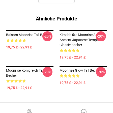
Ähnliche Produkte
Balsam Moonrise Tall Becher
Kirschblüte Moonrise At
-20%
-20%
Ancient Japanese Temple
Classic Becher
19,75 £ - 22,91 £
19,75 £ - 22,91 £
Moonrise Königreich Tall
Moonrise Glow Tall Becher
-20%
-20%
Becher
19,75 £ - 22,91 £
19,75 £ - 22,91 £
Footer