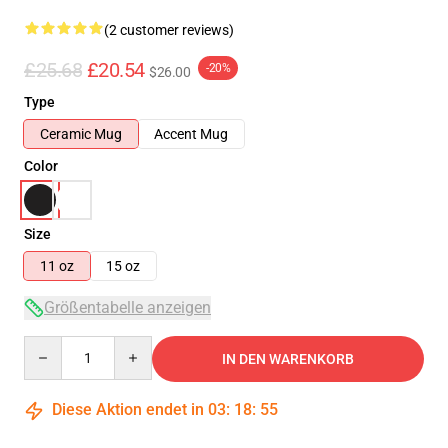
(2 customer reviews)
£25.68
£20.54
-20%
$26.00
Type
Ceramic Mug
Accent Mug
Color
Size
11 oz
15 oz
Größentabelle anzeigen
Quantity
IN DEN WARENKORB
Diese Aktion endet in
03
:
18
:
54