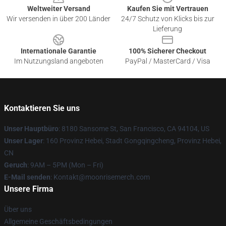
Weltweiter Versand
Kaufen Sie mit Vertrauen
Wir versenden in über 200 Länder
24/7 Schutz von Klicks bis zur
Lieferung
Internationale Garantie
100% Sicherer Checkout
Im Nutzungsland angeboten
PayPal / MasterCard / Visa
Kontaktieren Sie uns
Unser Hauptbüro
: 8180 Sansome St, San Francisco, CA 94104, US
Unser Lager
: 160 Provinz Hebei, Stadt Gongqingcheng, Provinz Hebei,
CN
Geruch
: 9AM – 5PM (Mon – Fri)
E-Mail senden
: Kontakt@moonrisemerch.com
Unsere Firma
Über uns
Allgemeine Geschäftsbedingungen