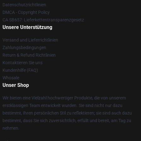
Datenschutzrichtlinien
DMCA - Copyright Policy
CA SB657: Lieferkettentransparenzgesetz
Unsere Unterstützung
Versand und Lieferrichtlinien
Zahlungsbedingungen
Return & Refund Richtlinien
Kontaktieren Sie uns
Kundenhilfe (FAQ)
Whosale
Unser Shop
Wir bieten eine Vielzahl hochwertiger Produkte, die von unserem
erstklassigen Team entwickelt wurden. Sie sind nicht nur dazu
bestimmt, Ihren persönlichen Stil zu reflektieren; sie sind auch dazu
bestimmt, dass Sie sich zuversichtlich, erfüllt und bereit, am Tag zu
nehmen.