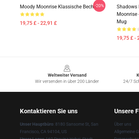
-20%
Moody Moonrise Klassische Becher
Shadows I
Moonrise 
Mug
19,75 £ - 22,91 £
19,75 £ - 
Footer
Weltweiter Versand
K
Wir versenden in über 200 Länder
24/7 Sch
Kontaktieren Sie uns
Unsere F
Unser Hauptbüro
: 8180 Sansome St, San
Über uns
Francisco, CA 94104, US
Allgemeine 