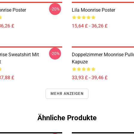
-20%
nrise Poster
Lila Moonrise Poster
36,26 £
15,64 £ - 36,26 £
-20%
rise Sweatshirt Mit
Doppelzimmer Moonrise Pullo
t
Kapuze
37,88 £
33,93 £ - 39,46 £
MEHR ANZEIGEN
Ähnliche Produkte