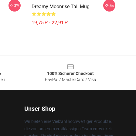
-20%
-20%
Dreamy Moonrise Tall Mug
19,75 £ - 22,91 £
e
100% Sicherer Checkout
ten
PayPal / MasterCard / Visa
Unser Shop
Wir bieten eine Vielzahl hochwertiger Produkte,
die von unserem erstklassigen Team entwickelt