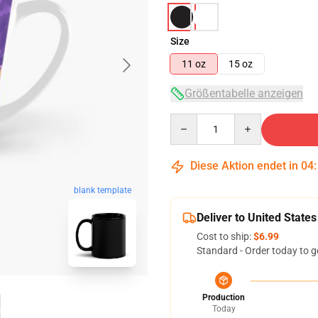
Size
11 oz
15 oz
Größentabelle anzeigen
Quantity
Diese Aktion endet in
04
blank template
Deliver to United States
Cost to ship:
$6.99
Standard - Order today to g
Production
Today