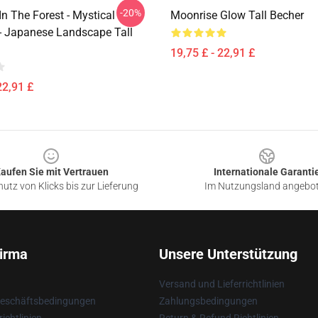
-20%
n The Forest - Mystical
Moonrise Glow Tall Becher
- Japanese Landscape Tall
19,75 £ - 22,91 £
22,91 £
aufen Sie mit Vertrauen
Internationale Garanti
utz von Klicks bis zur Lieferung
Im Nutzungsland angebo
irma
Unsere Unterstützung
Versand und Lieferrichtlinien
Geschäftsbedingungen
Zahlungsbedingungen