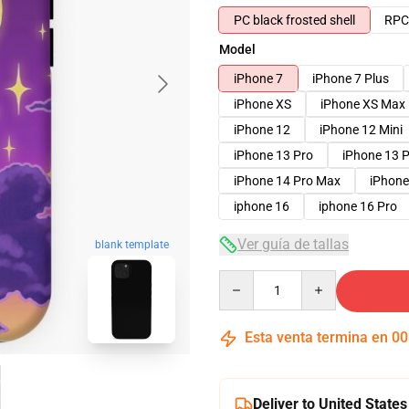
PC black frosted shell
RPC 
Model
iPhone 7
iPhone 7 Plus
iPhone XS
iPhone XS Max
iPhone 12
iPhone 12 Mini
iPhone 13 Pro
iPhone 13 
iPhone 14 Pro Max
iPhone
iphone 16
iphone 16 Pro
Ver guía de tallas
blank template
Quantity
Esta venta termina en
00
Deliver to United States