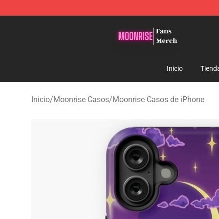
Moonrise Store - Official Moonrise Merchandise Shop
Inicio
Tiend
Inicio
/
Moonrise Casos
/
Moonrise Casos de iPhone