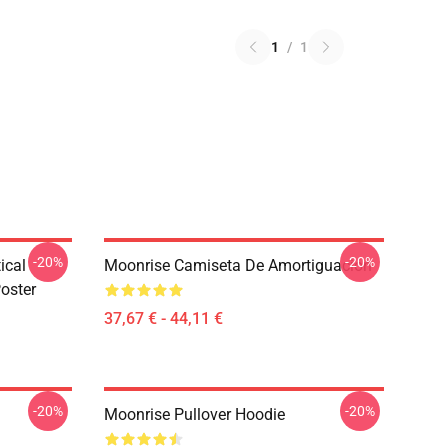
1
/
1
-20%
-20%
ical
Moonrise Camiseta De Amortiguación
oster
37,67 € - 44,11 €
-20%
-20%
Moonrise Pullover Hoodie