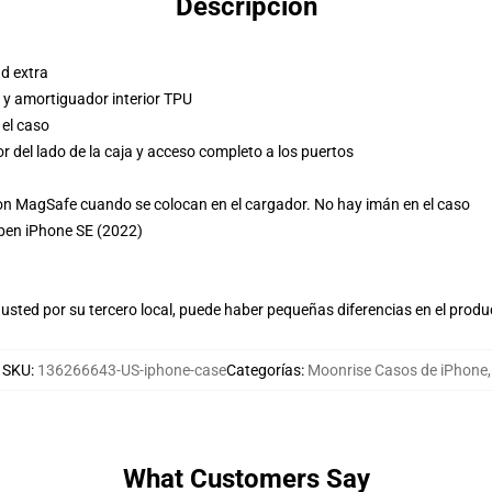
Descripción
d extra
 y amortiguador interior TPU
 el caso
r del lado de la caja y acceso completo a los puertos
n MagSafe cuando se colocan en el cargador. No hay imán en el caso
ben iPhone SE (2022)
usted por su tercero local, puede haber pequeñas diferencias en el produ
SKU
:
136266643-US-iphone-case
Categorías
:
Moonrise Casos de iPhone
,
What Customers Say