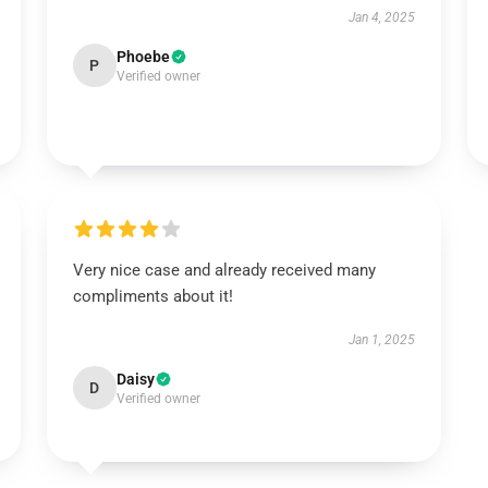
Jan 4, 2025
Phoebe
P
Verified owner
Very nice case and already received many
compliments about it!
Jan 1, 2025
Daisy
D
Verified owner