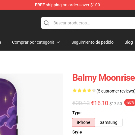
FREE
shipping on orders over $100
a
Comprar por categoría
Seguimiento de pedido
Blog
Balmy Moonrise
(5 customer reviews
€20.13
€16.10
-20%
$17.50
Type
iPhone
Samsung
Style