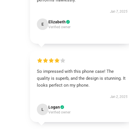
performs flawlessly.
Jan 7, 2025
Elizabeth
E
Verified owner
So impressed with this phone case! The
quality is superb, and the design is stunning. It
looks perfect on my phone.
Jan 2, 2025
Logan
L
Verified owner