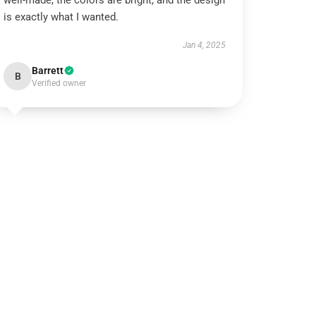
well-made, the colors are bright, and the design
is exactly what I wanted.
Jan 4, 2025
Barrett
B
Verified owner