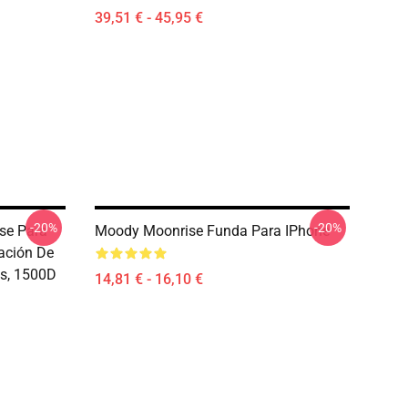
39,51 € - 45,95 €
-20%
-20%
se Para
Moody Moonrise Funda Para IPhone
ación De
as, 1500D
14,81 € - 16,10 €