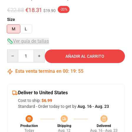
€22.88
€18.31
-20%
$19.90
Size
M
L
Ver guía de tallas
Quantity
AÑADIR AL CARRITO
Esta venta termina en
00
:
19
:
54
Deliver to United States
Cost to ship:
$6.99
Standard - Order today to get by
Aug. 16 - Aug. 23
Production
Shipping
Delivered
Today
Aug. 12
Aug. 16 - Aug. 23