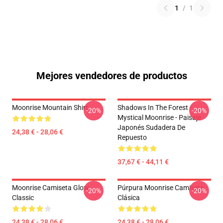
1
/
1
Mejores vendedores de productos
Moonrise Mountain Shirt
Shadows In The Forest -
-20%
-20%
Mystical Moonrise - Paisaje
Japonés Sudadera De
24,38 € - 28,06 €
Repuesto
37,67 € - 44,11 €
Moonrise Camiseta Glow
Púrpura Moonrise Camiseta
-20%
-20%
Classic
Clásica
24,38 € - 28,06 €
24,38 € - 28,06 €