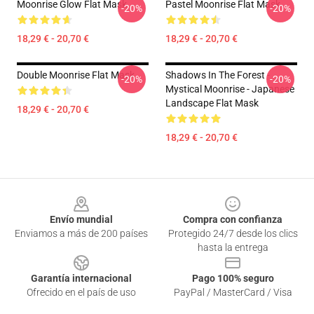
Moonrise Glow Flat Mask
Pastel Moonrise Flat Mask
-20%
-20%
18,29 € - 20,70 €
18,29 € - 20,70 €
Double Moonrise Flat Mask
Shadows In The Forest -
-20%
-20%
Mystical Moonrise - Japanese
Landscape Flat Mask
18,29 € - 20,70 €
18,29 € - 20,70 €
Footer
Envío mundial
Compra con confianza
Enviamos a más de 200 países
Protegido 24/7 desde los clics
hasta la entrega
Garantía internacional
Pago 100% seguro
Ofrecido en el país de uso
PayPal / MasterCard / Visa