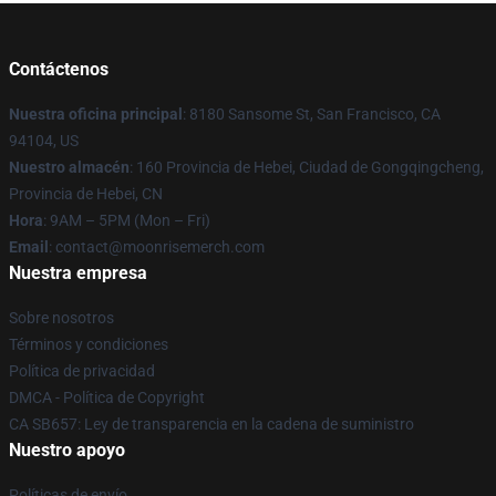
Contáctenos
Nuestra oficina principal
: 8180 Sansome St, San Francisco, CA
94104, US
Nuestro almacén
: 160 Provincia de Hebei, Ciudad de Gongqingcheng,
Provincia de Hebei, CN
Hora
: 9AM – 5PM (Mon – Fri)
Email
: contact@moonrisemerch.com
Nuestra empresa
Sobre nosotros
Términos y condiciones
Política de privacidad
DMCA - Política de Copyright
CA SB657: Ley de transparencia en la cadena de suministro
Nuestro apoyo
Políticas de envío