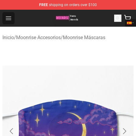
FREE
shipping on orders over $100
Moonrise Store - Official Moonrise Merchandise Shop
Open menu
Inicio
/
Moonrise Accesorios
/
Moonrise Máscaras