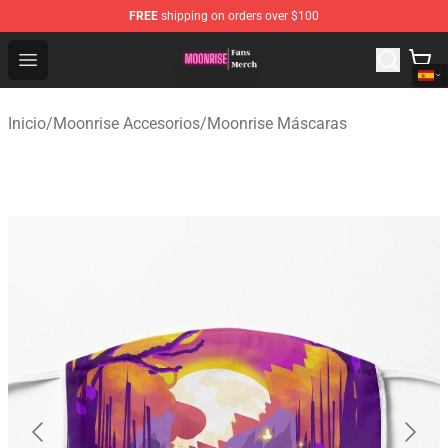
FREE
shipping on orders over $100
Moonrise Store - Official Moonrise Merchandise Shop
Open menu
Inicio
/
Moonrise Accesorios
/
Moonrise Máscaras