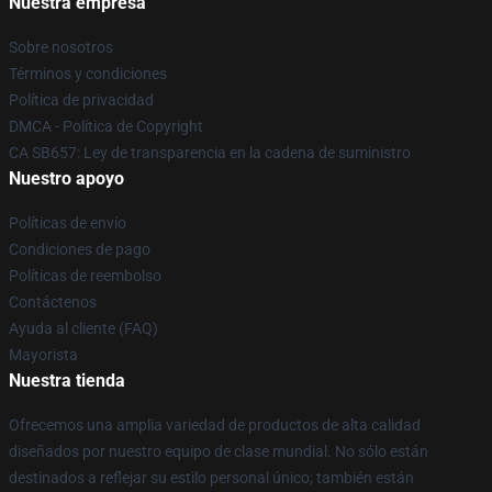
Nuestra empresa
Sobre nosotros
Términos y condiciones
Política de privacidad
DMCA - Política de Copyright
CA SB657: Ley de transparencia en la cadena de suministro
Nuestro apoyo
Políticas de envío
Condiciones de pago
Políticas de reembolso
Contáctenos
Ayuda al cliente (FAQ)
Mayorista
Nuestra tienda
Ofrecemos una amplia variedad de productos de alta calidad
diseñados por nuestro equipo de clase mundial. No sólo están
destinados a reflejar su estilo personal único; también están