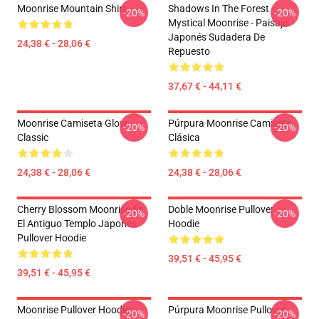
Moonrise Mountain Shirt
Shadows In The Forest -
-20%
-20%
Mystical Moonrise - Paisaje
Japonés Sudadera De
24,38 € - 28,06 €
Repuesto
37,67 € - 44,11 €
Moonrise Camiseta Glow
Púrpura Moonrise Camiseta
-20%
-20%
Classic
Clásica
24,38 € - 28,06 €
24,38 € - 28,06 €
Cherry Blossom Moonrise En
Doble Moonrise Pullover
-20%
-20%
El Antiguo Templo Japonés
Hoodie
Pullover Hoodie
39,51 € - 45,95 €
39,51 € - 45,95 €
Moonrise Pullover Hoodie
Púrpura Moonrise Pullover
-20%
-20%