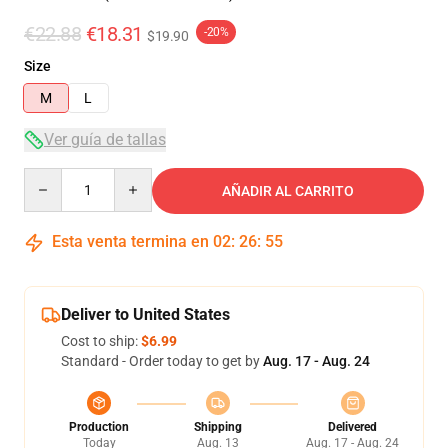
€22.88
€18.31
-20%
$19.90
Size
M
L
Ver guía de tallas
Quantity
AÑADIR AL CARRITO
Esta venta termina en
02
:
26
:
54
Deliver to United States
Cost to ship:
$6.99
Standard - Order today to get by
Aug. 17 - Aug. 24
Production
Shipping
Delivered
Today
Aug. 13
Aug. 17 - Aug. 24