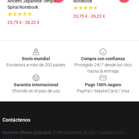
Ancient Japanese Temple
Notebook
Spiral Notebook
23,75 € - 26,22 €
23,75 € - 26,22 €
Footer
Envío mundial
Compra con confianza
Enviamos a más de 200 países
Protegido 24/7 desde los clics
hasta la entrega
Garantía internacional
Pago 100% seguro
Ofrecido en el país de uso
PayPal / MasterCard / Visa
Contáctenos
Nuestra oficina principal
: 8180 Sansome St, San Francisco, CA