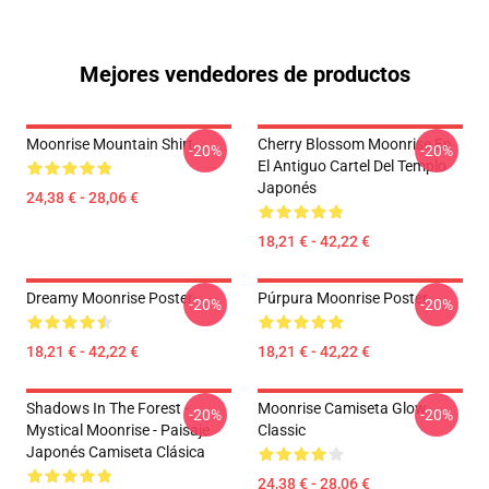
Mejores vendedores de productos
Moonrise Mountain Shirt
Cherry Blossom Moonrise En
-20%
-20%
El Antiguo Cartel Del Templo
Japonés
24,38 € - 28,06 €
18,21 € - 42,22 €
Dreamy Moonrise Poster
Púrpura Moonrise Poster
-20%
-20%
18,21 € - 42,22 €
18,21 € - 42,22 €
Shadows In The Forest -
Moonrise Camiseta Glow
-20%
-20%
Mystical Moonrise - Paisaje
Classic
Japonés Camiseta Clásica
24,38 € - 28,06 €