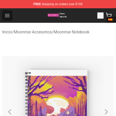
FREE
shipping on orders over $100
Moonrise Store - Official Moonrise Merchandise Shop
Open menu
Inicio
/
Moonrise Accesorios
/
Moonrise Notebook