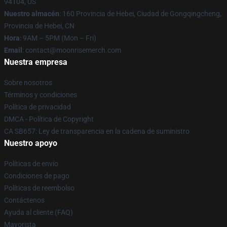
94104, US
Nuestro almacén
: 160 Provincia de Hebei, Ciudad de Gongqingcheng,
Provincia de Hebei, CN
Hora
: 9AM – 5PM (Mon – Fri)
Email
: contact@moonrisemerch.com
Nuestra empresa
Sobre nosotros
Términos y condiciones
Política de privacidad
DMCA - Política de Copyright
CA SB657: Ley de transparencia en la cadena de suministro
Nuestro apoyo
Políticas de envío
Condiciones de pago
Políticas de reembolso
Contáctenos
Ayuda al cliente (FAQ)
Mayorista