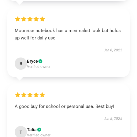
Moonrise notebook has a minimalist look but holds
up well for daily use.
Jan 6, 2025
Bryce
B
Verified owner
A good buy for school or personal use. Best buy!
Jan 5, 2025
Talia
T
Verified owner