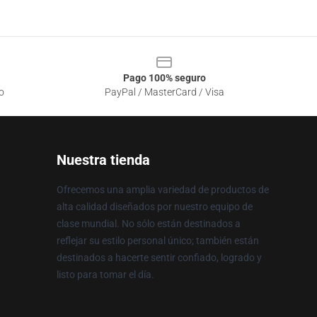
Pago 100% seguro
o
PayPal / MasterCard / Visa
Nuestra tienda
Ofrecemos una amplia variedad de productos de
alta calidad diseñados por nuestro equipo de
clase mundial. No sólo están destinados a
reflejar su estilo personal único; también están
destinados a hacerte sentir confiado, logrado y
listo para tomar el día.