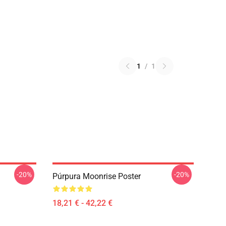
1
/
1
-20%
-20%
Púrpura Moonrise Poster
18,21 € - 42,22 €