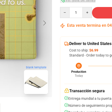
Quantity
Esta venta termina en
04
Deliver to United States
Cost to ship:
$6.99
Standard - Order today to g
blank template
Production
Today
Transacción segura
Entrega mundial a tu puerta
Número de seguimiento prop