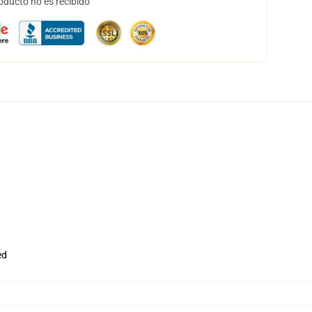
oducto no es recibido
ed