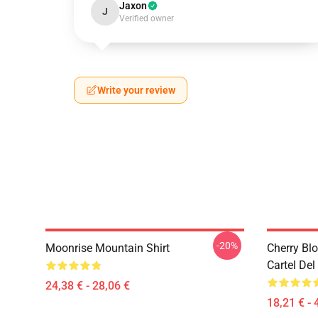
Jaxon
J
Verified owner
Write your review
-20%
Moonrise Mountain Shirt
Cherry Bl
Cartel De
24,38 € - 28,06 €
18,21 € - 