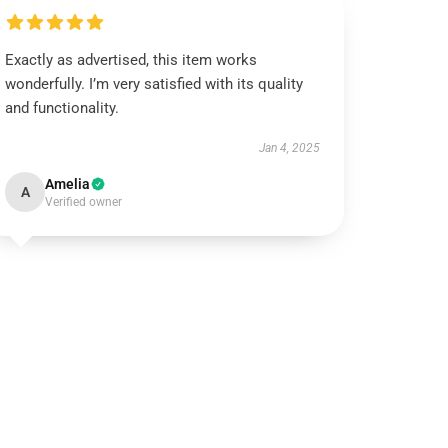
Exactly as advertised, this item works
wonderfully. I’m very satisfied with its quality
and functionality.
Jan 4, 2025
Amelia
A
Verified owner