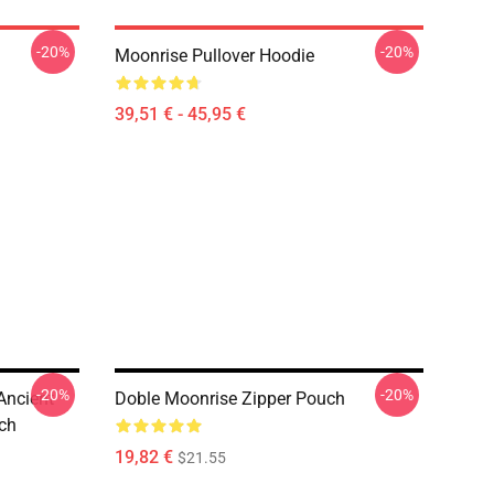
-20%
-20%
Moonrise Pullover Hoodie
39,51 € - 45,95 €
-20%
-20%
Ancient
Doble Moonrise Zipper Pouch
ch
19,82 €
$21.55