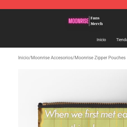
Moonrise Store - Official Moonrise Merchandise Shop
Inicio
Tiend
Inicio
/
Moonrise Accesorios
/
Moonrise Zipper Pouches