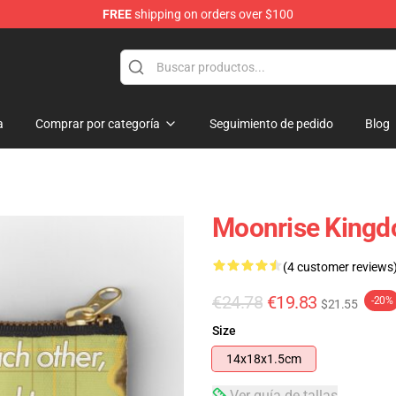
FREE
shipping on orders over $100
a
Comprar por categoría
Seguimiento de pedido
Blog
Moonrise Kingd
(4 customer reviews
€24.78
€19.83
-20%
$21.55
Size
14x18x1.5cm
Ver guía de tallas