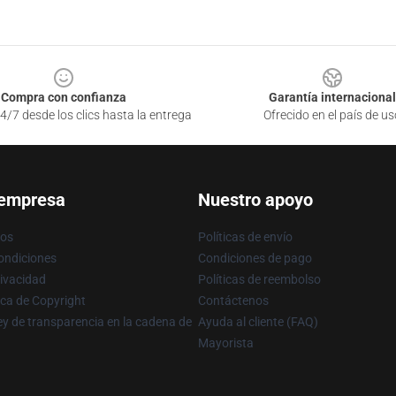
Compra con confianza
Garantía internacional
4/7 desde los clics hasta la entrega
Ofrecido en el país de us
 empresa
Nuestro apoyo
ros
Políticas de envío
ondiciones
Condiciones de pago
rivacidad
Políticas de reembolso
ica de Copyright
Contáctenos
y de transparencia en la cadena de
Ayuda al cliente (FAQ)
Mayorista