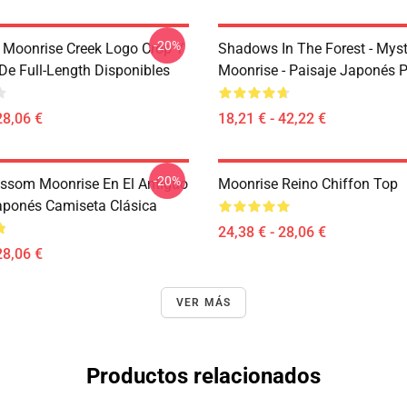
-20%
 Moonrise Creek Logo Crop Y
Shadows In The Forest - Myst
De Full-Length Disponibles
Moonrise - Paisaje Japonés P
28,06 €
18,21 € - 42,22 €
-20%
ossom Moonrise En El Antiguo
Moonrise Reino Chiffon Top
ponés Camiseta Clásica
24,38 € - 28,06 €
28,06 €
VER MÁS
Productos relacionados