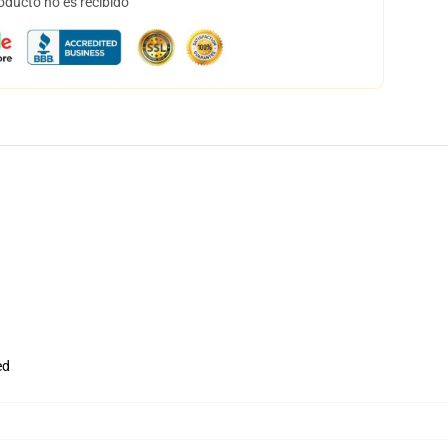
oducto no es recibido
ed