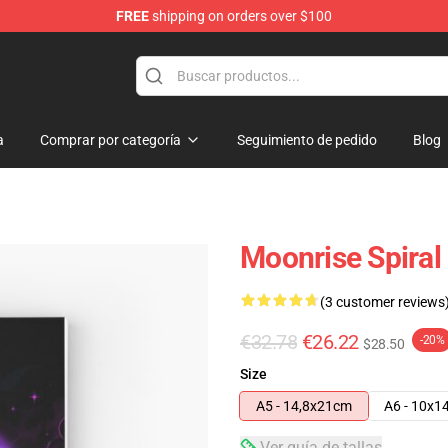
FREE
shipping on orders over $100
a
Comprar por categoría
Seguimiento de pedido
Blog
Moonrise Spiral
(3 customer reviews
€32.78
€26.22
-20%
$28.50
Size
A5 - 14,8x21cm
A6 - 10x1
Ver guía de tallas