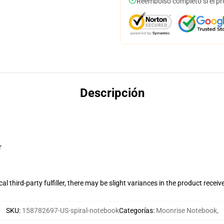
Reembolso completo si el pr
Descripción
r
al third-party fulfiller, there may be slight variances in the product receiv
SKU
:
158782697-US-spiral-notebook
Categorías
:
Moonrise Notebook
,