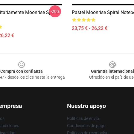
-20%
itariamente Moonrise Spiral
Pastel Moonrise Spiral Note
23,75 € - 26,22 €
26,22 €
Compra con confianza
Garantía internacional
4/7 desde los clics hasta la entrega
Ofrecido en el país de us
 empresa
Nuestro apoyo
ros
Políticas de envío
ondiciones
Condiciones de pago
rivacidad
Políticas de reembolso