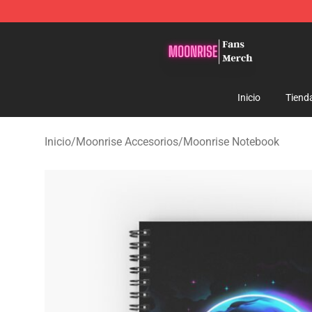
Moonrise Store - Official Moonrise Merchandise Shop
Inicio
Tiend
Inicio
/
Moonrise Accesorios
/
Moonrise Notebook