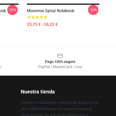
-20%
-20%
book
Moonrise Spiral Notebook
23,75 € - 26,22 €
Pago 100% seguro
o
PayPal / MasterCard / Visa
Nuestra tienda
Ofrecemos una amplia variedad de productos de
alta calidad diseñados por nuestro equipo de
clase mundial. No sólo están destinados a