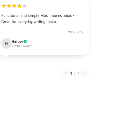
Functional and simple Moonrise notebook.
Great for everyday writing tasks.
Jan 1, 2025
Harper
H
Verified owner
1
/
1