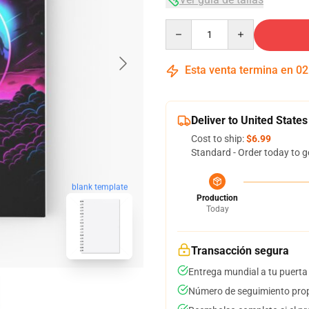
Quantity
Esta venta termina en
02
Deliver to United States
Cost to ship:
$6.99
Standard - Order today to g
blank template
Production
Today
Transacción segura
Entrega mundial a tu puerta
Número de seguimiento prop